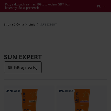
Przy zakupach za min. 199 zł z kodem GIFT box
PL
kosmetyków w prezencie
SUN EXPERT
Strona Główna
Linie
SUN EXPERT
Filtruj i sortuj
Nowość
Nowość