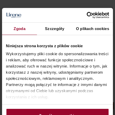
49,99 zł
25,00 zł / 100 ml
Zgoda
Szczegóły
O plikach cookies
NIEDOSTĘPNY
Niniejsza strona korzysta z plików cookie
<
1
2
Wykorzystujemy pliki cookie do spersonalizowania treści
i reklam, aby oferować funkcje społecznościowe i
analizować ruch w naszej witrynie. Informacje o tym, jak
korzystasz z naszej witryny, udostępniamy partnerom
Polecane aktualności
społecznościowym, reklamowym i analitycznym.
Partnerzy mogą połączyć te informacje z innymi danymi
otrzymanymi od Ciebie lub uzyskanymi podczas
korzystania z ich usług.