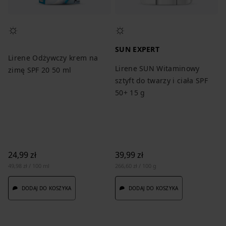
SUN EXPERT
Lirene Odżywczy krem na
Lirene SUN Witaminowy
zimę SPF 20 50 ml
sztyft do twarzy i ciała SPF
50+ 15 g
24,99 zł
39,99 zł
49,98 zł / 100 ml
266,60 zł / 100 g
DODAJ DO KOSZYKA
DODAJ DO KOSZYKA