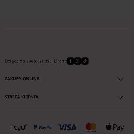
Dołącz do społeczności Lirene
ZAKUPY ONLINE
Regulamin
STREFA KLIENTA
Polityka Prywatności
O nas
Zwroty produktów
Lokalizacja przesyłki
Reklamacje
Koszty dostawy
Regulamin newslettera