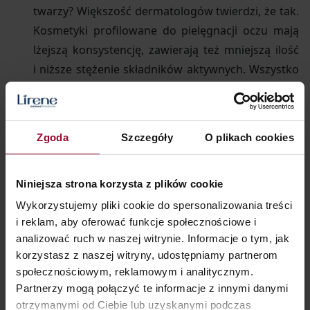
twarzy? Większość dermatologów twierdzi, że tak.
Kosmetyki profilowane do pielęgnacji oczu mają
lżejszą konsystencję, zawierają też mniejszą ilość
i niższe stężenie składników aktywnych. Wszystko
po to, by nie obciążać i nie podrażniać wrażliwej
okolicy substancjami drażniącymi, np. witaminami
A czy C. W pielęgnacji oczu obowiązuje zasada
Zgoda
Szczegóły
O plikach cookies
odwrotna niż w pielęgnacji twarzy, im mniej
składników, tym lepiej.
Niniejsza strona korzysta z plików cookie
Oprócz systematycznej pielęgnacji odpowiednio
dobranymi kosmetykami, ważne jest unikanie
Wykorzystujemy pliki cookie do spersonalizowania treści
i reklam, aby oferować funkcje społecznościowe i
codziennych błędów: tarcia oczu podczas
analizować ruch w naszej witrynie. Informacje o tym, jak
oczyszczania (mycia i demakijażu), rozciągania
korzystasz z naszej witryny, udostępniamy partnerom
skóry podczas aplikacji kremu, nadużywania
społecznościowym, reklamowym i analitycznym.
alkoholu (wysusza skórę, a pozbawiona wody
Partnerzy mogą połączyć te informacje z innymi danymi
staje się przejrzysta i wiotka, sprawiając że cienie
otrzymanymi od Ciebie lub uzyskanymi podczas