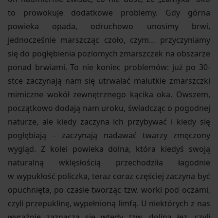
to prowokuje dodatkowe problemy. Gdy górna
powieka opada, odruchowo unosimy brwi,
jednocześnie marszcząc czoło, czym… przyczyniamy
się do pogłębienia poziomych zmarszczek na obszarze
ponad brwiami. To nie koniec problemów: już po 30-
stce zaczynają nam się utrwalać malutkie zmarszczki
mimiczne wokół zewnętrznego kącika oka. Owszem,
początkowo dodają nam uroku, świadcząc o pogodnej
naturze, ale kiedy zaczyna ich przybywać i kiedy się
pogłębiają – zaczynają nadawać twarzy zmęczony
wygląd. Z kolei powieka dolna, która kiedyś swoją
naturalną wklęsłością przechodziła łagodnie
w wypukłość policzka, teraz coraz częściej zaczyna być
opuchnięta, po czasie tworząc tzw. worki pod oczami,
czyli przepuklinę, wypełnioną limfą. U niektórych z nas
wyraźnie zaznacza się wtedy tzw. dolina łez, czyli