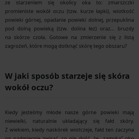
ze starzeniem się okolicy oka to: zmarszczki
promieniste wokół oczu (tzw. kurze łapki), wiotkość
powieki górnej, opadanie powieki dolnej, przepuklina
pod dolną powieką (tzw. dolina łez) oraz… bruzdy
na skórze czoła. Gotowe na zmierzenie się z listą
zagrożeń, które mogą dotknąć skórę tego obszaru?
W jaki sposób starzeje się skóra
wokół oczu?
Kiedy jesteśmy młode nasze górne powieki mają
niewielki, naturalnie układający się fałd skóry.
Z wiekiem, kiedy naskórek wiotczeje, fałd ten zaczyna
on nadmiernie zwisać, co nie dość, że „zamyka” oko