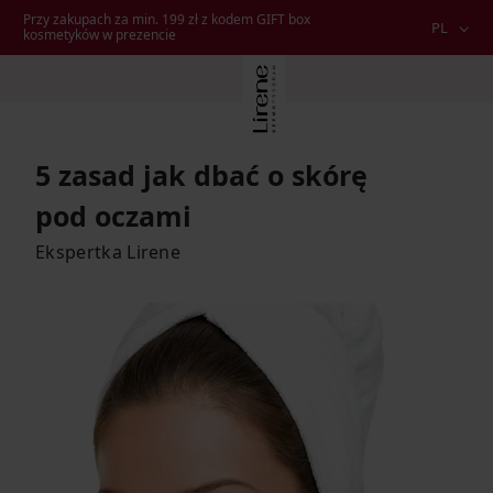
Przy zakupach za min. 199 zł z kodem GIFT box
PL
kosmetyków w prezencie
5 zasad jak dbać o skórę
pod oczami
Ekspertka Lirene