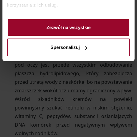
i worki są bardziej widocznie).
korzystania z ich usług.
Jaki
krem pod oczy
będzie najskuteczniejszy?
Każdy, który jest sprofilowany na pielęgnację
Zezwól na wszystkie
tej okolicy, dostosowany do naszego typu cery,
sprawia nam przyjemność nakładania i nie
podrażnia (najlepiej sprawdza się więc kosmetyki
Spersonalizuj
hypoalergiczne). Zadaniem każdego preparatu
pod oczy jest przede wszystkim odbudowanie
płaszcza hydrolipidowego, który zabezpiecza
przed utratą wody z naskórka, bo na powstawanie
zmarszczek wokół oczu mamy ograniczony wpływ.
Wśród składników kremów na powieki
powinnyśmy szukać retinolu w niskim stężeniu,
witaminy C, peptydów, substancji osłaniających
DNA komórek przed negatywnym wpływem
wolnych rodników.