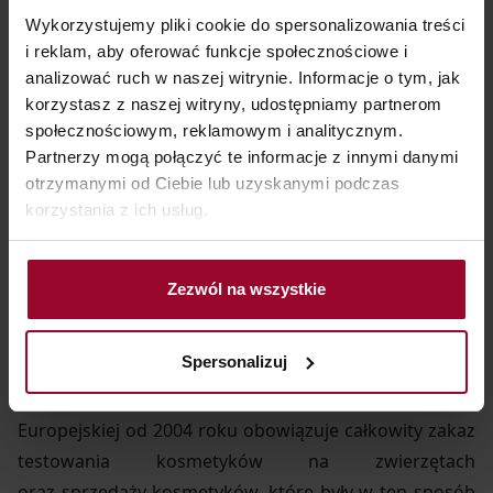
Wykorzystujemy pliki cookie do spersonalizowania treści
Przykładamy do nich wiele uwagi, bo chcemy mieć
i reklam, aby oferować funkcje społecznościowe i
stuprocentową pewność, że kosmetyk, który potem
analizować ruch w naszej witrynie. Informacje o tym, jak
znajdzie się w na sklepowej półce, będzie absolutnie
korzystasz z naszej witryny, udostępniamy partnerom
bezpieczny, a jego skuteczność potwierdzona.
społecznościowym, reklamowym i analitycznym.
Na żadnym etapie powstawania produktu nie są
Partnerzy mogą połączyć te informacje z innymi danymi
prowadzone testy na zwierzętach.
Marka Lirene nie
otrzymanymi od Ciebie lub uzyskanymi podczas
korzystania z ich usług.
testuje, nigdy nie testowała i nie zlecała wykonania
badań na zwierzętach i jesteśmy im całkowicie
przeciwni. Dotyczy to zarówno kosmetyków, jak i ich
Zezwól na wszystkie
składników. Dla każdego surowca stosowanego
do produkcji kosmetyków posiadamy deklaracje
Spersonalizuj
od producenta danego surowca, odnośnie nie
wykonywania testów na zwierzętach. W Unii
Europejskiej od 2004 roku obowiązuje całkowity zakaz
testowania kosmetyków na zwierzętach
oraz sprzedaży kosmetyków, które były w ten sposób