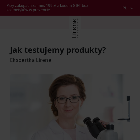
Przy zakupach za min. 199 zł z kodem GIFT box
PL
kosmetyków w prezencie
Jak testujemy produkty?
Ekspertka Lirene