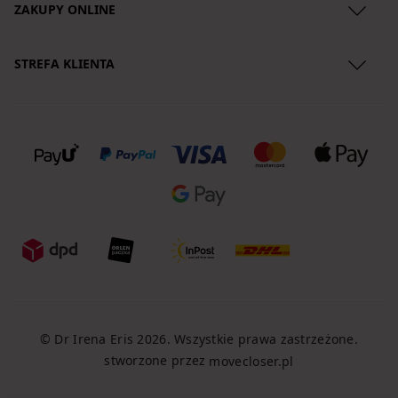
ZAKUPY ONLINE
Regulamin
STREFA KLIENTA
Polityka Prywatności
O nas
Zwroty produktów
Lokalizacja przesyłki
Reklamacje
Koszty dostawy
Regulamin newslettera
Formy płatności
Klauzule
Polityka Cookies
© Dr Irena Eris 2026. Wszystkie prawa zastrzeżone.
stworzone przez
movecloser.pl