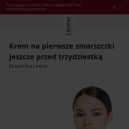
Przy zakupach za min. 199 zł z kodem GIFT box
PL
kosmetyków w prezencie
Krem na pierwsze zmarszczki
jeszcze przed trzydziestką
Ekspertka Lirene