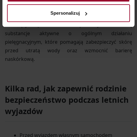
skórę, powoduje powstawanie przebarwień, często
Spersonalizuj
też podrażnia. Dlatego w formułach kosmetyków
chroniących przed słońcem powinny znaleźć się
substancje aktywne o ogólnym działaniu
pielęgnacyjnym, które pomagają zabezpieczyć skórę
przed utratą wody oraz wzmocnić barierę
naskórkową.
Kilka rad, jak zapewnić rodzinie
bezpieczeństwo podczas letnich
wyjazdów
Przed wyjazdem własnym samochodem