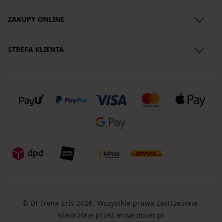
ZAKUPY ONLINE
Regulamin
STREFA KLIENTA
Polityka Prywatności
O nas
Zwroty produktów
Lokalizacja przesyłki
Reklamacje
Koszty dostawy
Regulamin newslettera
Formy płatności
Klauzule
Polityka Cookies
© Dr Irena Eris 2026. Wszystkie prawa zastrzeżone.
stworzone przez
movecloser.pl