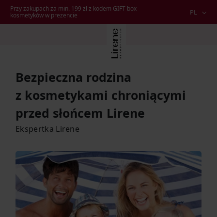
Przy zakupach za min. 199 zł z kodem GIFT box
PL
kosmetyków w prezencie
Bezpieczna rodzina
z kosmetykami chroniącymi
przed słońcem Lirene
Ekspertka Lirene