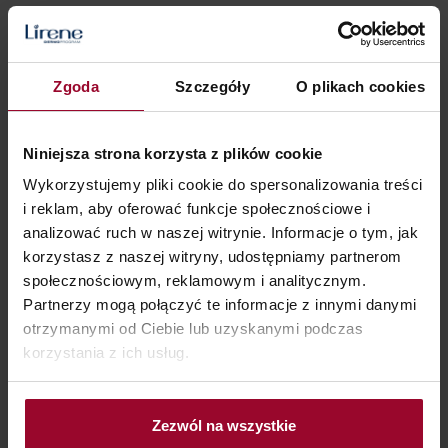
przyspieszając jej starzenie. Jednym z ważniejszych
źródeł wolnych rodników jest promieniowanie
ultrafioletowe. Do walki z wolnymi rodnikami
Zgoda
Szczegóły
O plikach cookies
kosmetologia wykorzystuje np. witaminy
o własnościach przeciwrodnikowych, takie jak wit. E
Niniejsza strona korzysta z plików cookie
i C.
Wykorzystujemy pliki cookie do spersonalizowania treści
i reklam, aby oferować funkcje społecznościowe i
analizować ruch w naszej witrynie. Informacje o tym, jak
3° Długotrwała pielęgnacja
korzystasz z naszej witryny, udostępniamy partnerom
społecznościowym, reklamowym i analitycznym.
Partnerzy mogą połączyć te informacje z innymi danymi
otrzymanymi od Ciebie lub uzyskanymi podczas
Kondycja skóry, właściwe funkcjonowanie bariery
korzystania z ich usług.
naskórkowej czy też prawidłowe nawilżenie mają duże
znaczenie gdy korzystamy z kąpieli słonecznych. Tylko
„zdrowa” skóra jest w stanie odpowiednio zareagować
Zezwól na wszystkie
na promienie słoneczne – słońcem bowiem wysusza