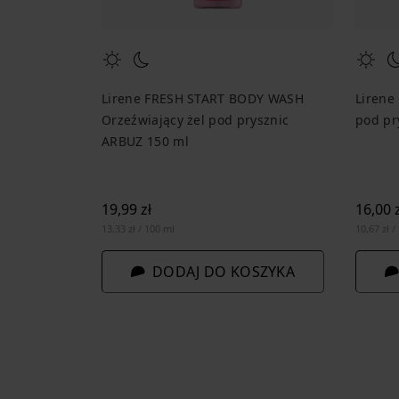
Lirene FRESH START BODY WASH
Lirene
Orzeźwiający żel pod prysznic
pod pr
ARBUZ 150 ml
19,99 zł
16,00 z
13,33 zł / 100 ml
10,67 zł /
DODAJ DO KOSZYKA