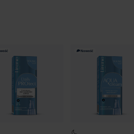
wość
Nowość