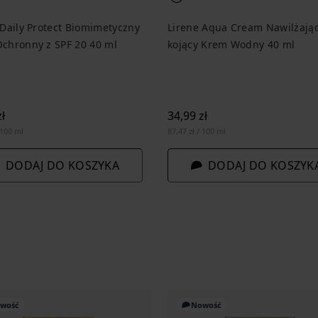
 Daily Protect Biomimetyczny
Lirene Aqua Cream Nawilżają
chronny z SPF 20 40 ml
kojący Krem Wodny 40 ml
ł
34,99 zł
 100 ml
87,47 zł / 100 ml
DODAJ DO KOSZYKA
DODAJ DO KOSZYK
wość
Nowość