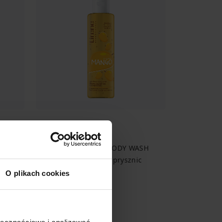
TING
Lirene JUICY BOOST BODY WASH
iała
Odświeżający żel pod prysznic
MANGO 150 ml
O plikach cookies
19,99 zł
13,33 zł / 100 ml