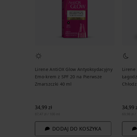
Lirene AntiOX Glow Antyoksydacyjny
Lirene
Emo-krem z SPF 20 na Pierwsze
Łagodz
Zmarszczki 40 ml
Chłodz
34,99 zł
34,99 z
87,47 zł / 100 ml
69,98 zł /
DODAJ DO KOSZYKA