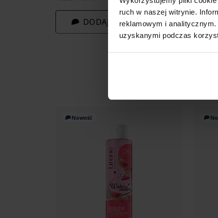
Wykorzystujemy pliki cookie 
ruch w naszej witrynie. Inf
DODAJ DO KOSZYKA
reklamowym i analitycznym. 
uzyskanymi podczas korzysta
Nowość
No