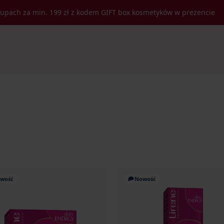
kupach za min. 199 zł z kodem GIFT box kosmetyków w prezencie
wość
Nowość