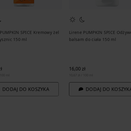
 PUMPKIN SPICE Kremowy żel
Lirene PUMPKIN SPICE Odżyw
ysznic 150 ml
balsam do ciała 150 ml
ł
16,00 zł
 100 ml
10,67 zł / 100 ml
DODAJ DO KOSZYKA
DODAJ DO KOSZYK