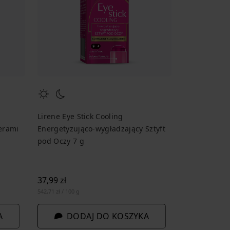
Lirene Eye Stick Cooling
erami
Energetyzująco-wygładzający Sztyft
pod Oczy 7 g
37,99 zł
542,71 zł / 100 g
A
DODAJ DO KOSZYKA