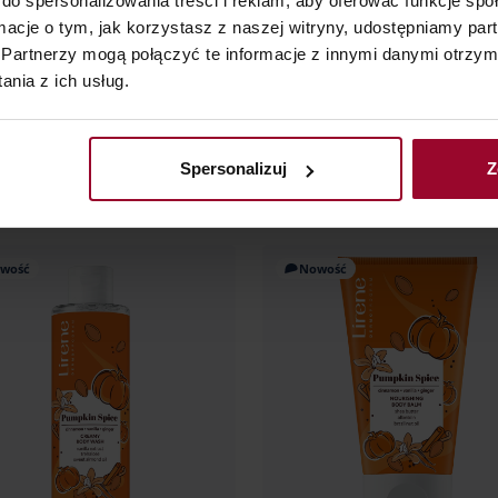
do spersonalizowania treści i reklam, aby oferować funkcje sp
ormacje o tym, jak korzystasz z naszej witryny, udostępniamy p
DODAJ DO KOSZYKA
DODAJ DO KOSZYK
Partnerzy mogą połączyć te informacje z innymi danymi otrzym
nia z ich usług.
Spersonalizuj
Z
wość
Nowość