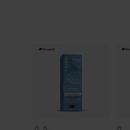
Nowość
No