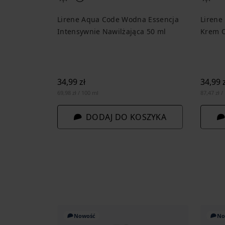
Lirene Aqua Code Wodna Essencja
Lirene
Intensywnie Nawilżająca 50 ml
Krem O
34,99 zł
34,99 z
69,98 zł / 100 ml
87,47 zł /
DODAJ DO KOSZYKA
Nowość
No