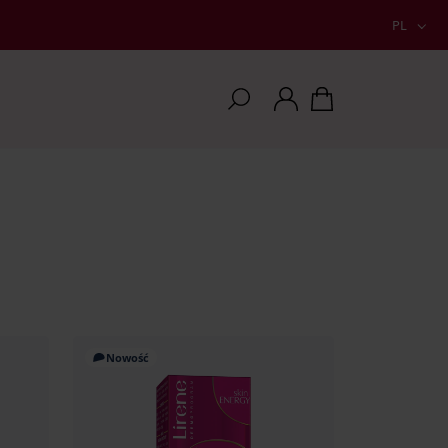
PL
Nowość