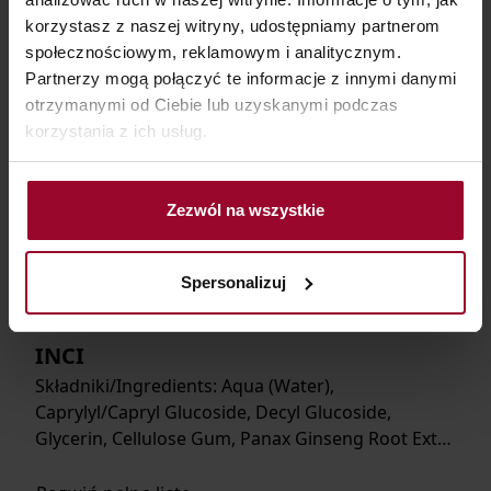
korzystasz z naszej witryny, udostępniamy partnerom
społecznościowym, reklamowym i analitycznym.
Partnerzy mogą połączyć te informacje z innymi danymi
otrzymanymi od Ciebie lub uzyskanymi podczas
Nanieść żel na wilgotną skórę, delikatnie
korzystania z ich usług.
masować okrężnymi ruchami, a następnie
dokładnie spłukać wodą.
Zezwól na wszystkie
Spersonalizuj
INCI
Składniki/Ingredients: Aqua (Water),
Caprylyl/Capryl Glucoside, Decyl Glucoside,
Glycerin, Cellulose Gum, Panax Ginseng Root Ext…