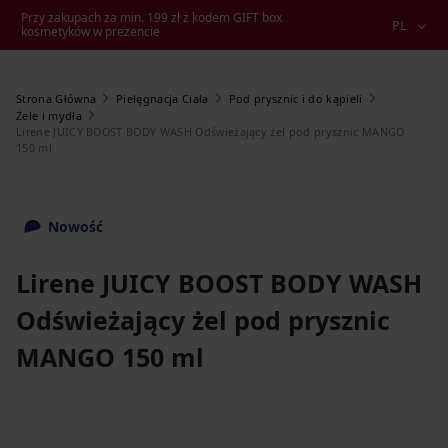
Przy zakupach za min. 199 zł z kodem GIFT box
PL
kosmetyków w prezencie
Strona Główna
Pielęgnacja Ciała
Pod prysznic i do kąpieli
Żele i mydła
Lirene JUICY BOOST BODY WASH Odświeżający żel pod prysznic MANGO
150 ml
Nowość
Lirene JUICY BOOST BODY WASH
Odświeżający żel pod prysznic
MANGO 150 ml