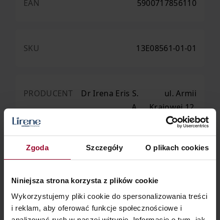
EAN
5900717856110
SKU
13E08561-01-01
PRODUCENT
Dr Irena Eris S.
ul. Armii
A.
Krajowej 12,
05-500
Piaseczno
Zgoda
Szczegóły
O plikach cookies
Niniejsza strona korzysta z plików cookie
Wykorzystujemy pliki cookie do spersonalizowania treści
Sposób użycia
i reklam, aby oferować funkcje społecznościowe i
analizować ruch w naszej witrynie. Informacje o tym, jak