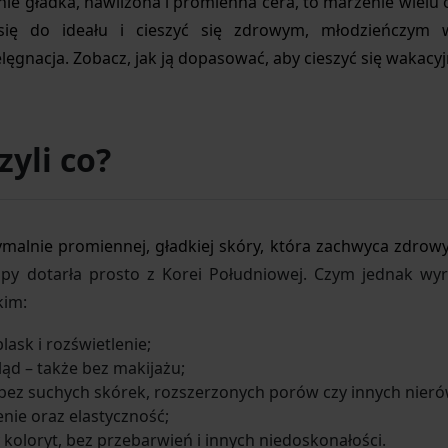
ealnie gładka, nawilżona i promienna cera, to marzenie wielu
ć się do ideału i cieszyć się zdrowym, młodzieńczym
ęgnacja. Zobacz, jak ją dopasować, aby cieszyć się wakacy
zyli co?
malnie promiennej, gładkiej skóry, która zachwyca zdrow
opy dotarła prosto z Korei Południowej. Czym jednak wyr
kim:
lask i rozświetlenie;
ląd – także bez makijażu;
 bez suchych skórek, rozszerzonych porów czy innych nieró
nie oraz elastyczność;
koloryt, bez przebarwień i innych niedoskonałości.