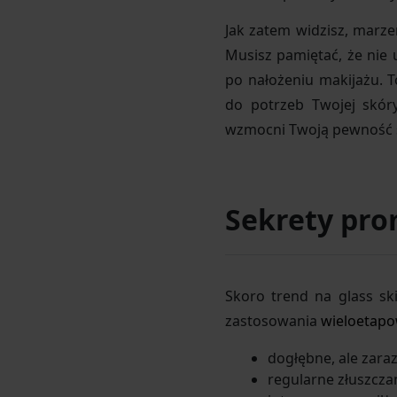
Jak zatem widzisz, marze
Musisz pamiętać, że nie
po nałożeniu makijażu. 
do potrzeb Twojej skór
wzmocni Twoją pewność si
Sekrety prom
Skoro trend na glass sk
zastosowania
wieloetapow
dogłębne, ale zara
regularne złuszcz