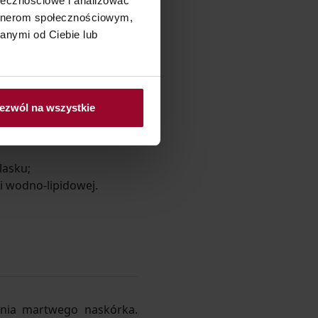
ołecznościowe i analizować
artnerom społecznościowym,
anymi od Ciebie lub
piankę do twarzy Lirene
ry, jak i jej odżywienie.
ezwól na wszystkie
cji, co jest szczególnie
lasku;
i wodno-lipidowej.
ania martwego naskórka.