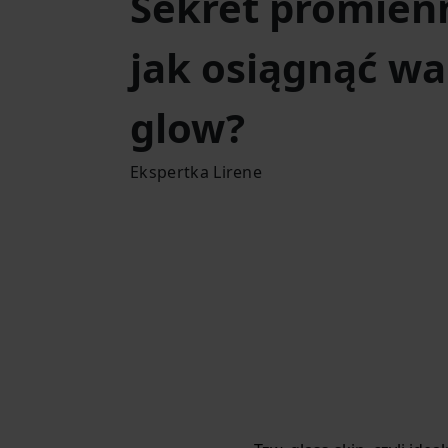
Sekret promienn
jak osiągnąć w
glow?
Ekspertka Lirene