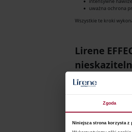
intensywne nawilżen
uważna ochrona pr
Wszystkie te kroki wykona
Lirene EFFE
nieskaziteln
Linia EFFECT GLASSY skie
myślą o osiągnięciu nie
Zgoda
zaplanować
rytuał piękn
Niniejsza strona korzysta z