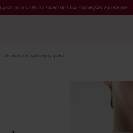
kupach za min. 199 zł z kodem GIFT box kosmetyków w prezencie
: jak osiągnąć wakacyjny glow?