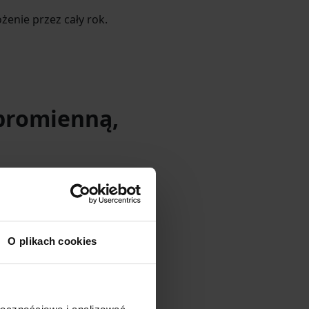
enie przez cały rok.
 promienną,
ą, uważną pielęgnację – z
j produkty, które pomogą
O plikach cookies
ego krok po kroku.