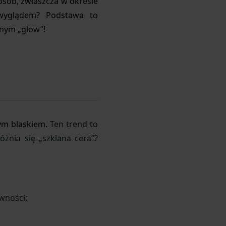
 osób, zwłaszcza w okresie
 wyglądem? Podstawa to
jnym „glow”!
ym blaskiem.
Ten trend to
óżnia się „szklana cera”?
wności;