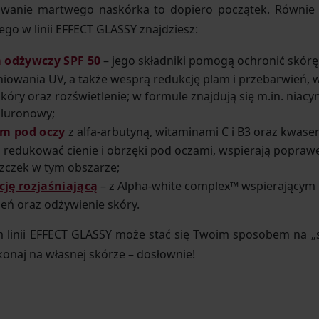
uwanie martwego naskórka to dopiero początek. Równie 
ego w linii EFFECT GLASSY znajdziesz:
 odżywczy SPF 50
– jego składniki pomogą ochronić skór
iowania UV, a także wesprą redukcję plam i przebarwień, 
óry oraz rozświetlenie; w formule znajdują się m.in. niacyn
aluronowy;
em pod oczy
z alfa-arbutyną, witaminami C i B3 oraz kwas
 redukować cienie i obrzęki pod oczami, wspierają poprawę
zczek w tym obszarze;
ję rozjaśniającą
– z Alpha-white complex™ wspierającym r
eń oraz odżywienie skóry.
m linii EFFECT GLASSY może stać się Twoim sposobem na „s
ekonaj na własnej skórze – dosłownie!