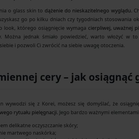
nia o glass skin to
dążenie do nieskazitelnego wyglądu.
Ch
 uzyskasz go po kilku dniach czy tygodniach stosowania o
To look, którego osiągnięcie wymaga
cierpliwej, uważnej pi
y. Można jednak śmiało powiedzieć, warto włożyć w to
ebie i pozwoli Ci zwrócić na siebie uwagę otoczenia.
iennej cery – jak osiągnąć g
in wywodzi się z Korei, możesz się domyślać, że osiągn
ego rytuału pielęgnacji.
Jego bardzo ważnymi elementami 
zem delikatne oczyszczanie skóry;
anie martwego naskórka;