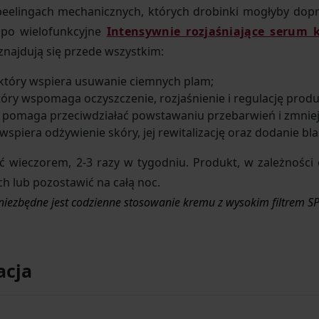
peelingach mechanicznych, których drobinki mogłyby dop
 po wielofunkcyjne
Intensywnie rozjaśniające serum 
 znajdują się przede wszystkim:
 który wspiera usuwanie ciemnych plam;
który wspomaga oczyszczenie, rozjaśnienie i regulację prod
y pomaga przeciwdziałać powstawaniu przebarwień i zmniejsz
 wspiera odżywienie skóry, jej rewitalizację oraz dodanie bl
ać wieczorem, 2-3 razy w tygodniu. Produkt, w zależności
h lub pozostawić na całą noc.
 niezbędne jest codzienne stosowanie kremu z wysokim filtrem SP
acja