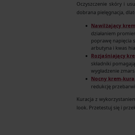
Oczyszczenie skóry i us
dobrana pielęgnacja, dlat
Nawilżający krem
działaniem promien
poprawę napięcia sk
arbutyna i kwas hi
Rozjaśniający kr
składniki pomagają
wygładzenie zmars
Nocny krem-kurac
redukcję przebarwi
Kuracja z wykorzystanie
look. Przetestuj się i prz