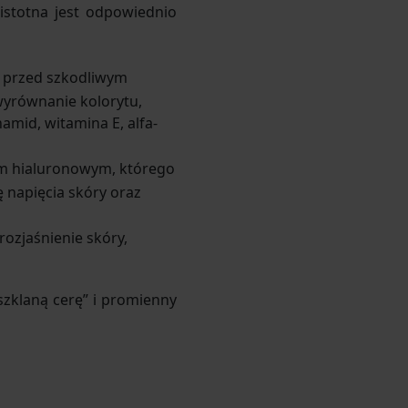
istotna jest odpowiednio
ę przed szkodliwym
wyrównanie kolorytu,
amid, witamina E, alfa-
em hialuronowym, którego
 napięcia skóry oraz
ozjaśnienie skóry,
zklaną cerę” i promienny