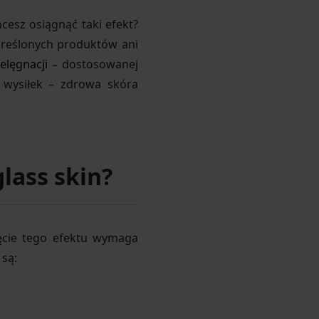
cesz osiągnąć taki efekt?
kreślonych produktów ani
elęgnacji
– dostosowanej
 wysiłek – zdrowa skóra
lass skin?
ięcie tego efektu wymaga
są: