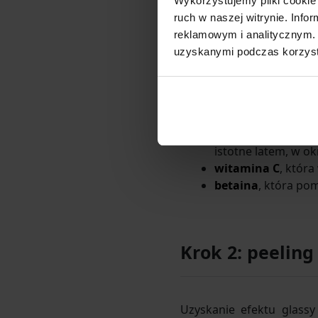
Wykorzystujemy pliki cookie 
Krok 1: oczyszc
ruch w naszej witrynie. Inf
reklamowym i analitycznym. 
uzyskanymi podczas korzysta
Do oczyszczania skóry – 
EFFECT GLASSY
. Zawarte
W składzie znajdują się m.
niacynamid
, któr
istotne latem, w o
witamina C
, któr
betaina
, która po
Krok 2: peeling
Uzyskanie efektu glass