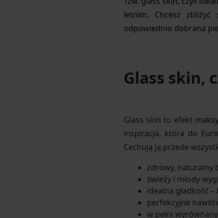
Tzw. glass skin, czyli id
letnim. Chcesz zbliży
odpowiednio dobrana piel
Glass skin, c
Glass skin to efekt
maksy
inspiracja, która do Eur
Cechują ją przede wszyst
zdrowy, naturalny b
świeży i młody wyg
idealna gładkość –
perfekcyjne nawilże
w pełni wyrównany 