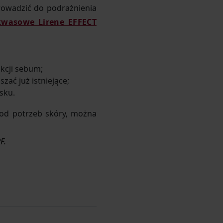
rowadzić do podrażnienia
kwasowe Lirene EFFECT
ukcji sebum;
ać już istniejące;
asku.
 od potrzeb skóry, można
F.