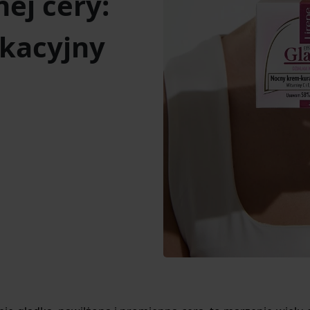
ej cery:
akacyjny