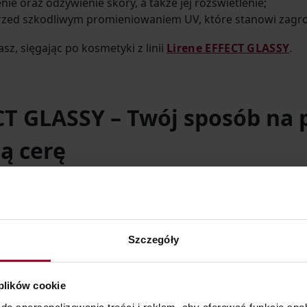
ie oraz odżywienie skóry, a także jej rozświetlenie;
zed szkodliwym promieniowaniem UV, które stanowi zagroż
sz, sięgając po kosmetyki z linii
Lirene EFFECT GLASSY
.
CT GLASSY – Twój sposób na
ą cerę
rowana jest do osób, które chcą zapewnić skórze dogłębn
skazitelnego rozświetlenia i gładkości. Znajdziesz w nie
Szczegóły
a inspirowany koreańskimi standardami.
Przejdźmy przez ni
 plików cookie