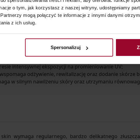
do spersonalizowania treści i reklam, aby oferować funkcje sp
zanie
ormacje o tym, jak korzystasz z naszej witryny, udostępniamy p
Partnerzy mogą połączyć te informacje z innymi danymi otrzym
nia z ich usług.
zarówno rano, jak i wieczorem – zastosuj
Oczyszczającą 
 w jej formule substancje wspierają zarówno oczyszczenie skó
in.:
Spersonalizuj
Z
y wspiera walkę z przebarwieniami i zapobiega hiperpigmenta
kresie intensywnej ekspozycji na promieniowanie UV;
a wspomaga odżywienie, rewitalizację oraz dodanie skórze b
maga w silnym nawilżeniu skóry oraz utrzymaniu równowag
y skin wymaga regularnego, bardzo delikatnego złuszcz