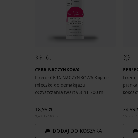
CERA NACZYNKOWA
PERFE
Lirene CERA NACZYNKOWA Kojące
Lirene
mleczko do demakijażu i
pianka
oczyszczania twarzy 3in1 200 m
kokoso
18,99 zł
24,99 z
9,49 zł / 100 ml
16,66 zł /
DODAJ DO KOSZYKA