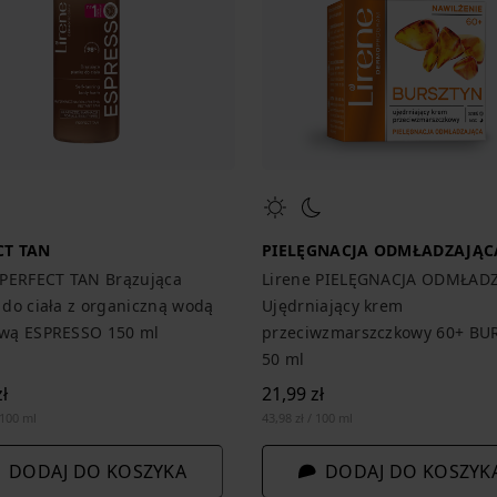
CT TAN
PIELĘGNACJA ODMŁADZAJĄC
 PERFECT TAN Brązująca
Lirene PIELĘGNACJA ODMŁAD
 do ciała z organiczną wodą
Ujędrniający krem
wą ESPRESSO 150 ml
przeciwzmarszczkowy 60+ BU
50 ml
ł
21,99 zł
 100 ml
43,98 zł / 100 ml
DODAJ DO KOSZYKA
DODAJ DO KOSZYK