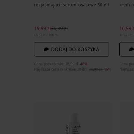
rozjaśniające serum kwasowe 30 ml
krem p
19,99 zł
36,99 zł
16,99 z
66,63 zł / 100 ml
113,27 zł 
DODAJ DO KOSZYKA
Cena początkowa:
36,99 zł
-46%
Cena po
Najniższa cena w okresie 30 dni:
36,99 zł
-46%
Najniższ