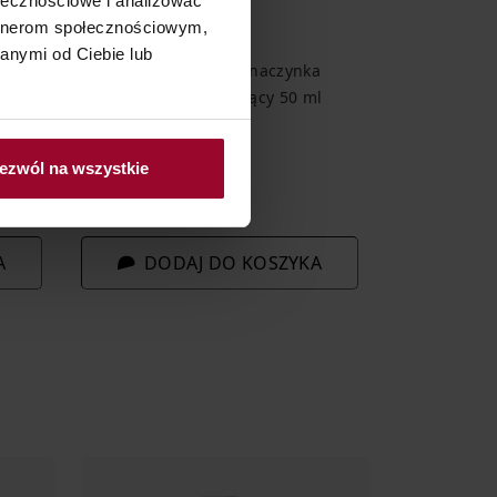
ołecznościowe i analizować
artnerom społecznościowym,
CERA NACZYNKOWA
anymi od Ciebie lub
celarny
Lirene Wzmacniający naczynka
twarzy
multi-krem regenerujący 50 ml
ezwól na wszystkie
29,99 zł
59,98 zł / 100 ml
A
DODAJ DO KOSZYKA