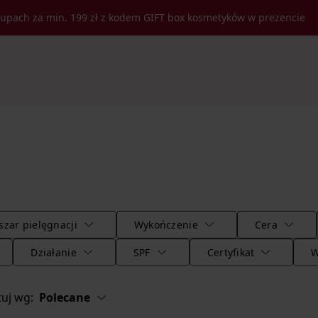
kupach za min. 199 zł z kodem GIFT box kosmetyków w prezencie
zar pielęgnacji
Wykończenie
Cera
Działanie
SPF
Certyfikat
W
tuj wg:
Polecane