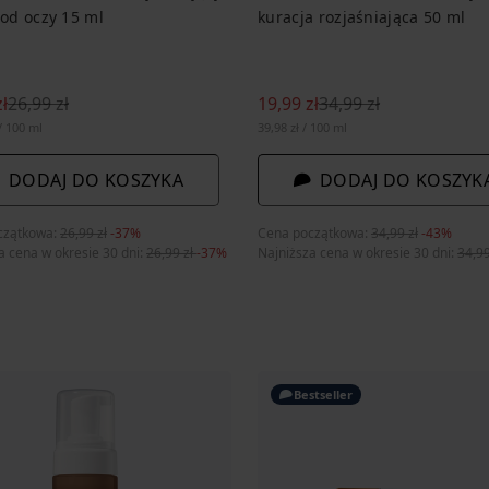
od oczy 15 ml
kuracja rozjaśniająca 50 ml
ł
26,99 zł
19,99 zł
34,99 zł
/ 100 ml
39,98 zł / 100 ml
DODAJ DO KOSZYKA
DODAJ DO KOSZYK
czątkowa:
26,99 zł
-37%
Cena początkowa:
34,99 zł
-43%
a cena w okresie 30 dni:
26,99 zł
-37%
Najniższa cena w okresie 30 dni:
34,99
Bestseller