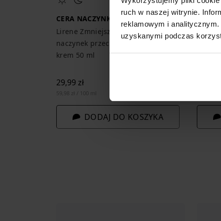
Wykorzystujemy pliki cookie 
ruch w naszej witrynie. Inf
CERA NACZYNKOWA
CERA 
reklamowym i analitycznym. 
Lirene Zmniejszający widoczność
Lirene
uzyskanymi podczas korzysta
naczynek przeciwzmarszczkowy duo-
krem o
krem 50 ml
29,99 zł
29,99 z
59,98 zł / 100 ml
59,98 zł /
DODAJ DO KOSZYKA