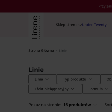
Przy za
Sklep Lirene
Under Twenty
Strona Główna
Linie
Linie
Linia
Typ produktu
Obs
Efekt pielęgnacyjny
Formuła
Pokaż na stronie:
16 produktów
Sor