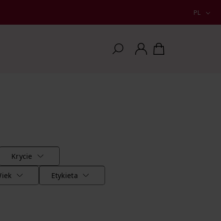
PL
Krycie
iek
Etykieta