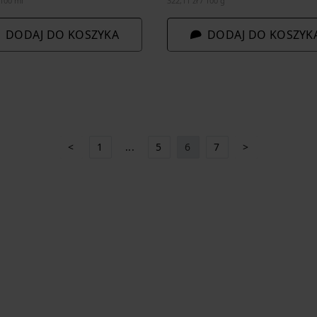
 100 ml
322,11 zł / 100 g
DODAJ DO KOSZYKA
DODAJ DO KOSZYK
<
1
...
5
6
7
>