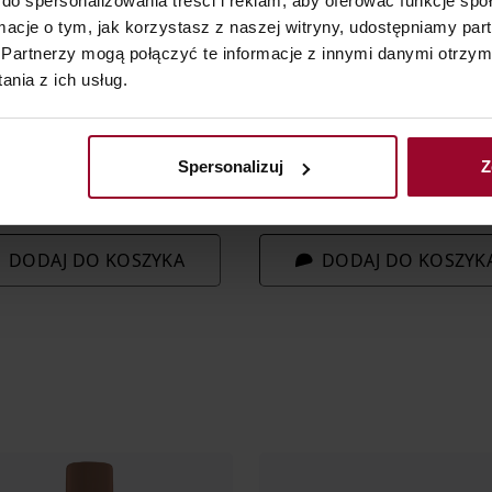
do spersonalizowania treści i reklam, aby oferować funkcje sp
ormacje o tym, jak korzystasz z naszej witryny, udostępniamy p
NACZYNKOWA
CERA NACZYNKOWA
Partnerzy mogą połączyć te informacje z innymi danymi otrzym
 Maskujący zaczerwienienia
Lirene Aktywny herba-płyn mi
nia z ich usług.
chronny 50 ml
do demakijażu i oczyszczania 
200 ML
Spersonalizuj
Z
ł
18,99 zł
 100 ml
9,49 zł / 100 ml
DODAJ DO KOSZYKA
DODAJ DO KOSZYK