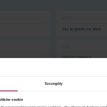
WIEK
bez względu na wiek
EAN
5900717769212
PRODUCENT
Szczegóły
Dr Irena Eris S. A.
ul. Armii Krajowej 12, 0
 plików cookie