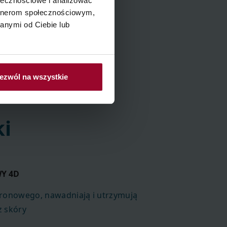
ołecznościowe i analizować
artnerom społecznościowym,
anymi od Ciebie lub
ezwól na wszystkie
ki
Y 4D
uronowego, nawadniają i utrzymują
z skóry