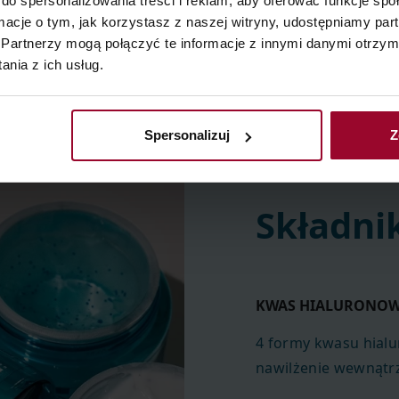
do spersonalizowania treści i reklam, aby oferować funkcje sp
ormacje o tym, jak korzystasz z naszej witryny, udostępniamy p
Partnerzy mogą połączyć te informacje z innymi danymi otrzym
nia z ich usług.
Spersonalizuj
Z
Składni
KWAS HIALURONOW
4 formy kwasu hial
nawilżenie wewnątr