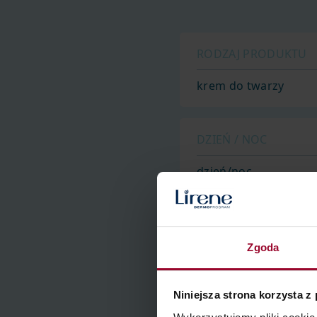
RODZAJ PRODUKTU
krem do twarzy
DZIEŃ / NOC
dzień/noc
SKU
Zgoda
10E07692-01-01
Niniejsza strona korzysta z