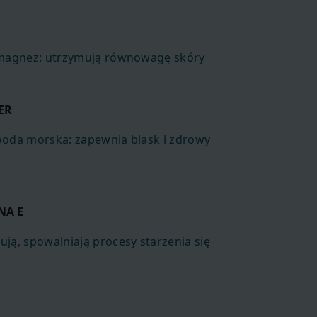
 magnez: utrzymują równowagę skóry
ER
woda morska: zapewnia blask i zdrowy
NA E
ją, spowalniają procesy starzenia się