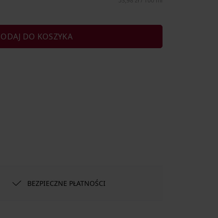
53,98 zł / 100 ml
ODAJ DO KOSZYKA
BEZPIECZNE PŁATNOŚCI