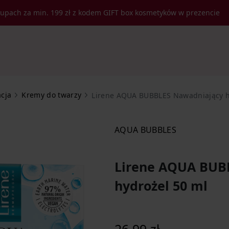
kupach za min. 199 zł z kodem GIFT box kosmetyków w prezencie
acja
Kremy do twarzy
Lirene AQUA BUBBLES Nawadniający h
AQUA BUBBLES
Lirene AQUA BUB
hydrożel 50 ml