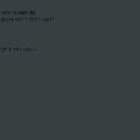
rzywracając jej
tykom serii Lirene Aqua
e mikrokapsułki