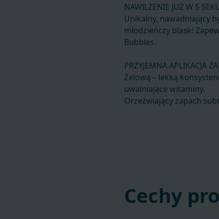
NAWILŻENIE JUŻ W 5 SE
Unikalny, nawadniający hy
młodzieńczy blask! Zapew
Bubbles.
PRZYJEMNA APLIKACJA Z
Żelową – lekką konsyste
uwalniające witaminy.
Orzeźwiający zapach subte
Cechy pr