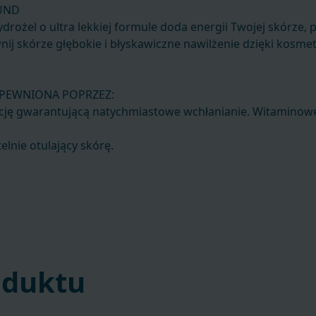
KUND
drożel o ultra lekkiej formule doda energii Twojej skórze, p
nij skórze głębokie i błyskawiczne nawilżenie dzięki kosme
APEWNIONA POPRZEZ:
ncję gwarantującą natychmiastowe wchłanianie. Witaminow
lnie otulający skórę.
oduktu