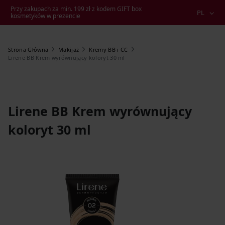
Przy zakupach za min. 199 zł z kodem GIFT box
PL
kosmetyków w prezencie
Strona Główna
Makijaż
Kremy BB i CC
Lirene BB Krem wyrównujący koloryt 30 ml
Lirene BB Krem wyrównujący
koloryt 30 ml