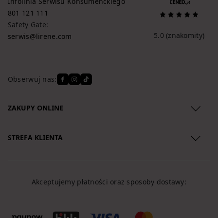
Infolinia Serwisu Konsumenckiego
801 121 111
Safety Gate:
5.0
(znakomity)
serwis@lirene.com
Obserwuj nas:
ZAKUPY ONLINE
Regulamin
STREFA KLIENTA
Polityka Prywatności
O nas
Zwroty produktów
Lokalizacja przesyłki
Reklamacje
Akceptujemy płatności oraz sposoby dostawy:
Koszty dostawy
Regulamin newslettera
Formy płatności
Klauzule