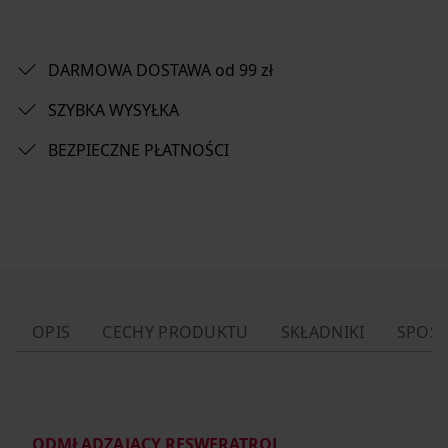
DARMOWA DOSTAWA od 99 zł
SZYBKA WYSYŁKA
BEZPIECZNE PŁATNOŚCI
OPIS
CECHY PRODUKTU
SKŁADNIKI
SPOSÓ
ODMŁADZAJĄCY RESWERATROL