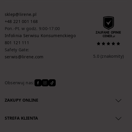
sklep@lirene.pl
+48 221 001 168
Pon.-Pt. w godz. 9:00-17:00
Infolinia Serwisu Konsumenckiego
801 121 111
Safety Gate:
5.0
(znakomity)
serwis@lirene.com
Obserwuj nas:
ZAKUPY ONLINE
Regulamin
STREFA KLIENTA
Polityka Prywatności
O nas
Zwroty produktów