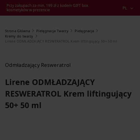
Przy zakupach za min. 199 zł z kodem GIFT box
PL
kosmetyków w prezencie
Strona Główna
Pielęgnacja Twarzy
Pielęgnacja
Kremy do twarzy
Lirene ODMŁADZAJĄCY RESWERATROL Krem liftingujący 50+ 50 ml
Odmładzający Resweratrol
Lirene ODMŁADZAJĄCY
RESWERATROL Krem liftingujący
50+ 50 ml