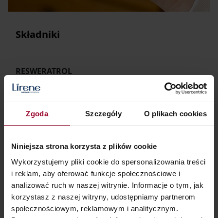
Składniki
RESWERATROL
zapewnia naturalną ochronę i silne działanie
antyoksydacyjne, opóźniając procesy starzenia
Zgoda
Szczegóły
O plikach cookies
100% HYDROLAT WINOGRONOWY
Niniejsza strona korzysta z plików cookie
Wykorzystujemy pliki cookie do spersonalizowania treści
jest źródłem witamin A, B1, B2 i C, kwasów
i reklam, aby oferować funkcje społecznościowe i
owocowych i cukrów; silnie nawilża
analizować ruch w naszej witrynie. Informacje o tym, jak
korzystasz z naszej witryny, udostępniamy partnerom
społecznościowym, reklamowym i analitycznym.