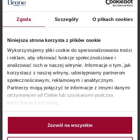
Zgoda
Szczegóły
O plikach cookies
Niniejsza strona korzysta z plików cookie
Wykorzystujemy pliki cookie do spersonalizowania treści
i reklam, aby oferować funkcje społecznościowe i
Składniki
analizować ruch w naszej witrynie. Informacje o tym, jak
korzystasz z naszej witryny, udostępniamy partnerom
społecznościowym, reklamowym i analitycznym.
TRI-PEPTYD
Partnerzy mogą połączyć te informacje z innymi danymi
otrzymanymi od Ciebie lub uzyskanymi podczas
korzystania z ich usług.
zwiększa elastyczność i gęstośćskóry,
poprawiając jej jędrność
Zezwól na wszystkie
ZAPOBIEGA UTRACIE WODY,UELASTYCZNIA,