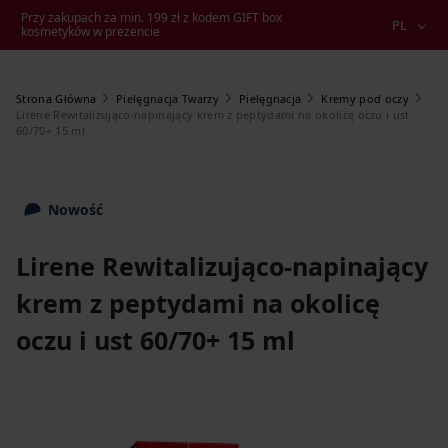
Przy zakupach za min. 199 zł z kodem GIFT box
PL
kosmetyków w prezencie
Strona Główna
Pielęgnacja Twarzy
Pielęgnacja
Kremy pod oczy
Lirene Rewitalizująco-napinający krem z peptydami na okolicę oczu i ust
60/70+ 15 ml
Nowość
Lirene Rewitalizująco-napinający
krem z peptydami na okolicę
oczu i ust 60/70+ 15 ml