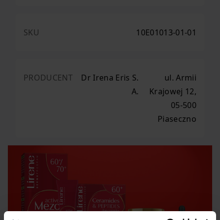
SKU
10E01013-01-01
PRODUCENT
Dr Irena Eris S.
ul. Armii
A.
Krajowej 12,
05-500
Piaseczno