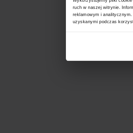
Wykorzystujemy pliki cookie 
ruch w naszej witrynie. Inf
PRODUCENT
reklamowym i analitycznym. 
uzyskanymi podczas korzysta
Dr Irena Eris S. A.
ul. Armii Krajowej 12