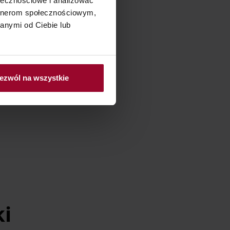
ołecznościowe i analizować
artnerom społecznościowym,
anymi od Ciebie lub
ezwól na wszystkie
ki