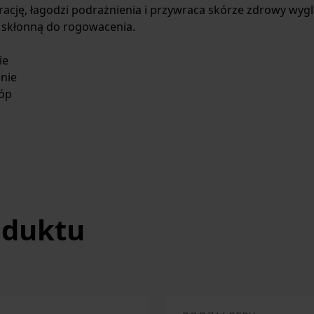
ację, łagodzi podrażnienia i przywraca skórze zdrowy wygl
 skłonną do rogowacenia.
ie
enie
tóp
oduktu