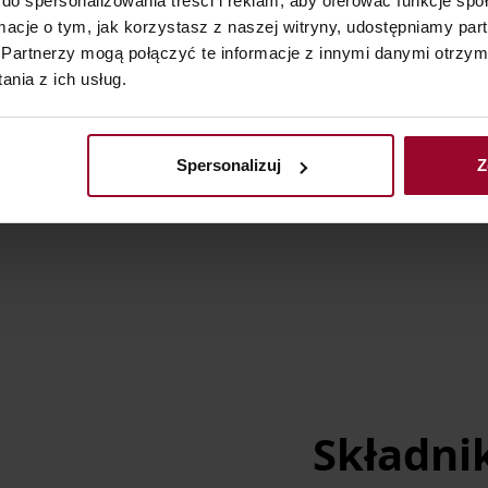
do spersonalizowania treści i reklam, aby oferować funkcje sp
ormacje o tym, jak korzystasz z naszej witryny, udostępniamy p
Partnerzy mogą połączyć te informacje z innymi danymi otrzym
nia z ich usług.
, 05-500 Piaseczno
Spersonalizuj
Z
Składni