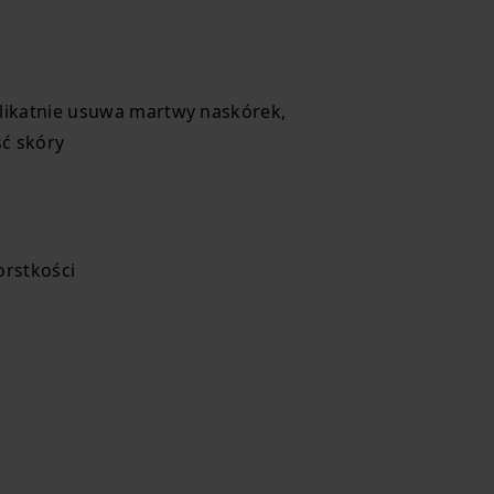
elikatnie usuwa martwy naskórek,
ć skóry
orstkości
ę