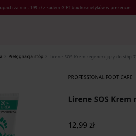
kupach za min. 199 zł z kodem GIFT box kosmetyków w prezencie
ja
Pielęgnacja stóp
Lirene SOS Krem regenerujący do stóp 7
PROFESSIONAL FOOT CARE
Lirene SOS Krem 
12,99 zł