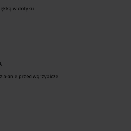
iękką w dotyku
A
iałanie przeciwgrzybicze