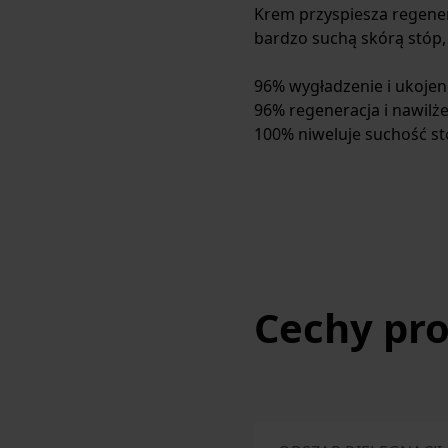
Krem przyspiesza regener
bardzo suchą skórą stóp,
96% wygładzenie i ukojen
96% regeneracja i nawilż
100% niweluje suchość s
Cechy pr