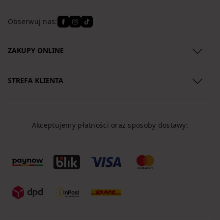
Obserwuj nas:
ZAKUPY ONLINE
Regulamin
STREFA KLIENTA
Polityka Prywatności
O nas
Zwroty produktów
Lokalizacja przesyłki
Reklamacje
Akceptujemy płatności oraz sposoby dostawy:
Koszty dostawy
Regulamin newslettera
Formy płatności
Klauzule
Polityka Cookies