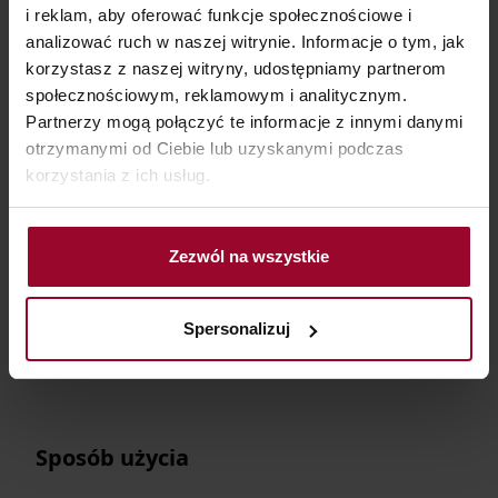
EAN
5900717113510
i reklam, aby oferować funkcje społecznościowe i
analizować ruch w naszej witrynie. Informacje o tym, jak
korzystasz z naszej witryny, udostępniamy partnerom
społecznościowym, reklamowym i analitycznym.
SKU
10E31135-01-01
Partnerzy mogą połączyć te informacje z innymi danymi
otrzymanymi od Ciebie lub uzyskanymi podczas
korzystania z ich usług.
PRODUCENT
Dr Irena Eris S.
ul. Armii
A.
Krajowej 12,
Zezwól na wszystkie
05-500
Piaseczno
Spersonalizuj
Sposób użycia