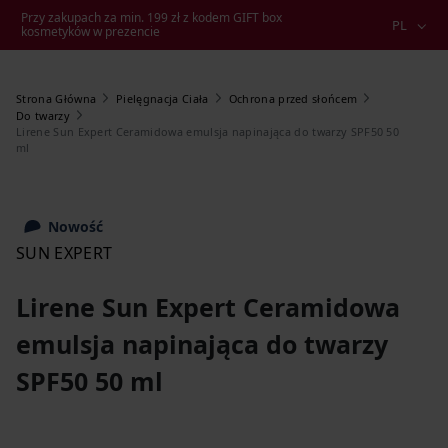
Przy zakupach za min. 199 zł z kodem GIFT box
PL
kosmetyków w prezencie
Strona Główna
Pielęgnacja Ciała
Ochrona przed słońcem
Do twarzy
Lirene Sun Expert Ceramidowa emulsja napinająca do twarzy SPF50 50
ml
Nowość
SUN EXPERT
Lirene Sun Expert Ceramidowa
emulsja napinająca do twarzy
SPF50 50 ml