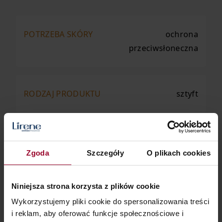
POTRZEBA SKÓRY
ochrona
przeciwsłoneczna
RODZAJ PRODUKTU
sztyft
WIEK
od 6. miesiąca życia
Zgoda
Szczegóły
O plikach cookies
EAN
5900717311251
Niniejsza strona korzysta z plików cookie
Wykorzystujemy pliki cookie do spersonalizowania treści
i reklam, aby oferować funkcje społecznościowe i