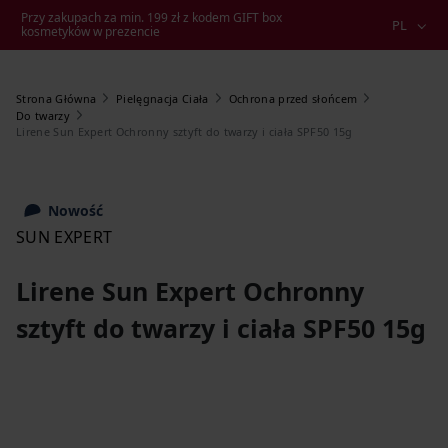
Przy zakupach za min. 199 zł z kodem GIFT box
PL
kosmetyków w prezencie
Strona Główna
Pielęgnacja Ciała
Ochrona przed słońcem
Do twarzy
Lirene Sun Expert Ochronny sztyft do twarzy i ciała SPF50 15g
Nowość
SUN EXPERT
Lirene Sun Expert Ochronny
sztyft do twarzy i ciała SPF50 15g