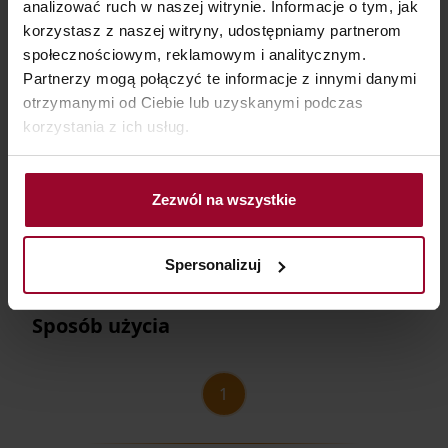
analizować ruch w naszej witrynie. Informacje o tym, jak
SKU
13E31125-01-01
korzystasz z naszej witryny, udostępniamy partnerom
społecznościowym, reklamowym i analitycznym.
Partnerzy mogą połączyć te informacje z innymi danymi
otrzymanymi od Ciebie lub uzyskanymi podczas
PRODUCENT
Dr Irena Eris S.
ul. Armii
korzystania z ich usług.
A.
Krajowej 12,
05-500
Piaseczno
Zezwól na wszystkie
Spersonalizuj
Sposób użycia