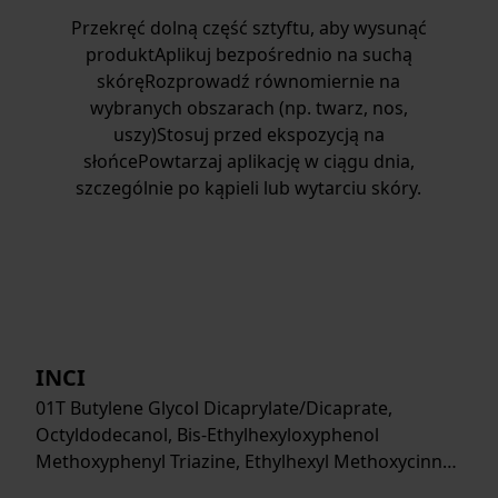
Przekręć dolną część sztyftu, aby wysunąć
produktAplikuj bezpośrednio na suchą
skóręRozprowadź równomiernie na
wybranych obszarach (np. twarz, nos,
uszy)Stosuj przed ekspozycją na
słońcePowtarzaj aplikację w ciągu dnia,
szczególnie po kąpieli lub wytarciu skóry.
INCI
01T Butylene Glycol Dicaprylate/Dicaprate,
Octyldodecanol, Bis-Ethylhexyloxyphenol
Methoxyphenyl Triazine, Ethylhexyl Methoxycinn…