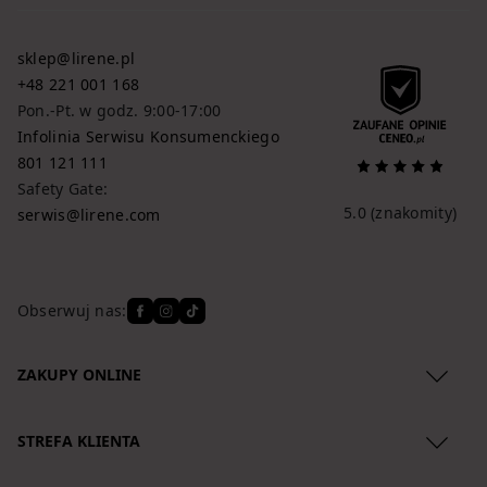
sklep@lirene.pl
+48 221 001 168
Pon.-Pt. w godz. 9:00-17:00
Infolinia Serwisu Konsumenckiego
801 121 111
Safety Gate:
5.0
(znakomity)
serwis@lirene.com
Obserwuj nas:
ZAKUPY ONLINE
Regulamin
STREFA KLIENTA
Polityka Prywatności
O nas
Zwroty produktów