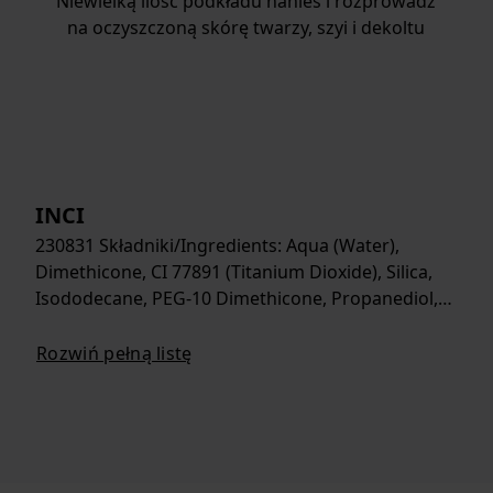
Niewielką ilość podkładu nanieś i rozprowadź
na oczyszczoną skórę twarzy, szyi i dekoltu
INCI
230831 Składniki/Ingredients: Aqua (Water),
Dimethicone, CI 77891 (Titanium Dioxide), Silica,
Isododecane, PEG-10 Dimethicone, Propanediol,…
Rozwiń pełną listę