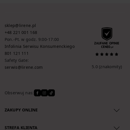
sklep@lirene.pl
+48 221 001 168
Pon.-Pt. w godz. 9:00-17:00
Infolinia Serwisu Konsumenckiego
801 121 111
Safety Gate:
5.0
(znakomity)
serwis@lirene.com
Obserwuj nas:
ZAKUPY ONLINE
Regulamin
STREFA KLIENTA
Polityka Prywatności