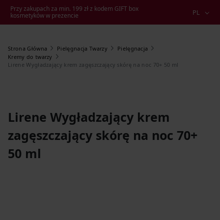
Przy zakupach za min. 199 zł z kodem GIFT box
PL
kosmetyków w prezencie
Strona Główna
Pielęgnacja Twarzy
Pielęgnacja
Kremy do twarzy
Lirene Wygładzający krem zagęszczający skórę na noc 70+ 50 ml
Lirene Wygładzający krem
zagęszczający skórę na noc 70+
50 ml