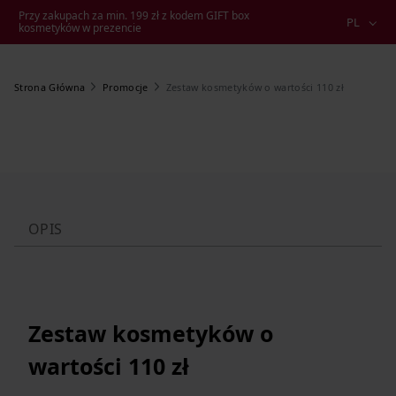
Przy zakupach za min. 199 zł z kodem GIFT box
PL
kosmetyków w prezencie
Zestaw kosmetyków o wartości 110 zł
Strona Główna
Promocje
OPIS
Zestaw kosmetyków o
wartości 110 zł