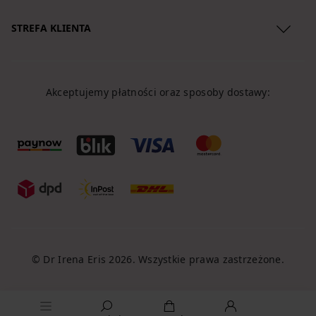
Regulamin
STREFA KLIENTA
Polityka Prywatności
O nas
Zwroty produktów
Lokalizacja przesyłki
Reklamacje
Akceptujemy płatności oraz sposoby dostawy:
Koszty dostawy
Regulamin newslettera
Formy płatności
Klauzule
Polityka Cookies
© Dr Irena Eris 2026. Wszystkie prawa zastrzeżone.