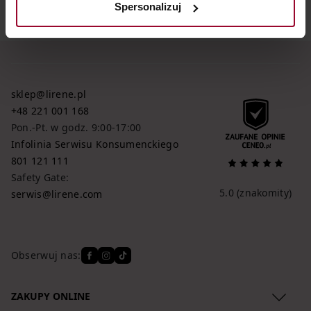
Spersonalizuj
sklep@lirene.pl
+48 221 001 168
Pon.-Pt. w godz. 9:00-17:00
Infolinia Serwisu Konsumenckiego
801 121 111
Safety Gate:
5.0
(znakomity)
serwis@lirene.com
Obserwuj nas:
ZAKUPY ONLINE