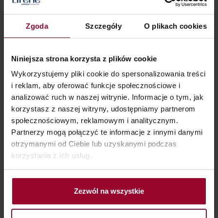
Zgoda
Szczegóły
O plikach cookies
Niniejsza strona korzysta z plików cookie
Zapisz się do newslettera!
Wykorzystujemy pliki cookie do spersonalizowania treści
i reklam, aby oferować funkcje społecznościowe i
Bądź na bieżąco i nie przegap wyjątkowych akcji
analizować ruch w naszej witrynie. Informacje o tym, jak
promocyjnych!
korzystasz z naszej witryny, udostępniamy partnerom
Poznaj korzyści
społecznościowym, reklamowym i analitycznym.
Partnerzy mogą połączyć te informacje z innymi danymi
Wpisz swój adres e-mail
otrzymanymi od Ciebie lub uzyskanymi podczas
korzystania z ich usług.
ZAPISZ MNIE
Zapisując się na newsletter akceptujesz postanowienia
Zezwól na wszystkie
zawarte w
Polityce Prywatności