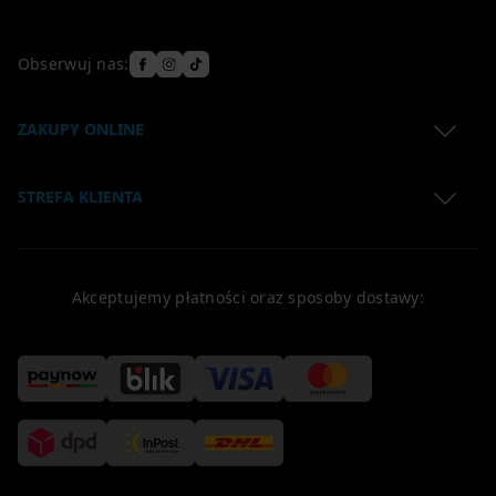
Obserwuj nas:
ZAKUPY ONLINE
Regulamin
STREFA KLIENTA
Polityka Prywatności
Lokalizacja przesyłki
Zwroty produktów
Koszty dostawy
Reklamacje
Akceptujemy płatności oraz sposoby dostawy:
Formy płatności
Regulamin newslettera
Klauzule
Polityka Cookies