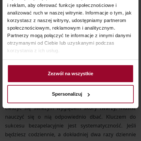
i reklam, aby oferować funkcje społecznościowe i
w każdej, nawet najmniejszej torebce.
analizować ruch w naszej witrynie. Informacje o tym, jak
korzystasz z naszej witryny, udostępniamy partnerom
społecznościowym, reklamowym i analitycznym.
Partnerzy mogą połączyć te informacje z innymi danymi
4. Efekt świeżości
otrzymanymi od Ciebie lub uzyskanymi podczas
gwarantowany, czyli
korzystania z ich usług.
oczyszczanie skóry twarzy bez
tajemnic
Zezwól na wszystkie
Spersonalizuj
Zapewne nie zaskoczymy cię wiadomością, że aby
cieszyć się świeżym wyglądem skóry twarzy, musisz
nauczyć się o nią odpowiednio dbać. Kluczem do
sukcesu bezapelacyjnie jest systematyczność. Jeśli
będziesz codziennie, a dokładniej dwa razy dziennie