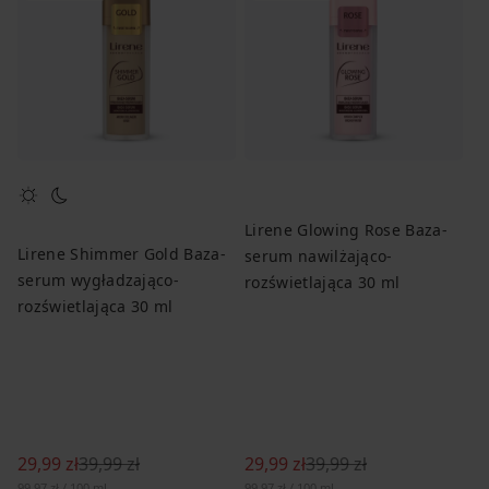
Lirene Glowing Rose Baza-
Lirene Shimmer Gold Baza-
Li
serum nawilżająco-
serum wygładzająco-
se
rozświetlająca 30 ml
rozświetlająca 30 ml
na
29,99 zł
39,99 zł
29,99 zł
39,99 zł
32
99,97 zł / 100 ml
99,97 zł / 100 ml
107