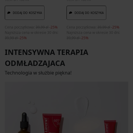
DODAJ DO KOSZYKA
DODAJ DO KOSZYKA
Cena początkowa:
39,99 zł
-25%
Cena początkowa:
39,99 zł
-25%
Ce
Najniższa cena w okresie 30 dni:
Najniższa cena w okresie 30 dni:
Na
39,99 zł
-25%
39,99 zł
-25%
32
INTENSYWNA TERAPIA
ODMŁADZAJACA
Technologia w służbie piękna!