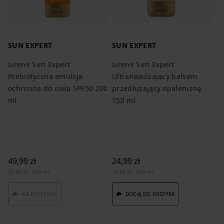
SUN EXPERT
SUN EXPERT
S
Lirene Sun Expert
Lirene Sun Expert
Li
Prebiotyczna emulsja
Ultranawilżający balsam
Ka
ochronna do ciała SPF50 200
przedłużający opaleniznę
ol
ml
150 ml
49,99 zł
24,99 zł
34
25,00 zł / 100 ml
16,66 zł / 100 ml
23,
NIEDOSTĘPNY
DODAJ DO KOSZYKA