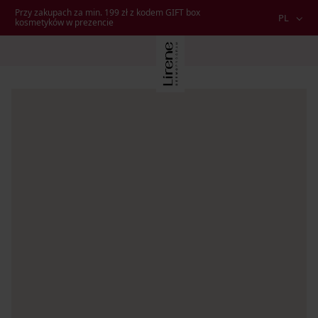
Przy zakupach za min. 199 zł z kodem GIFT box
PL
kosmetyków w prezencie