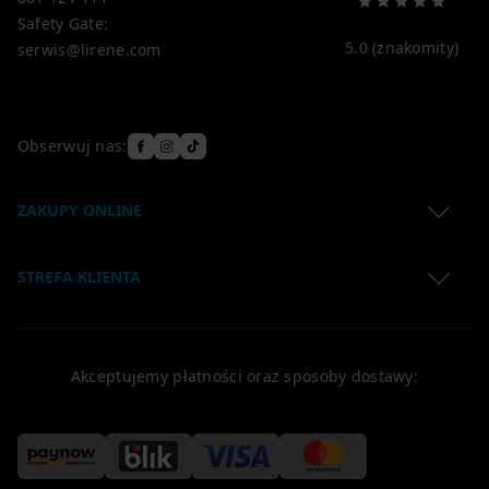
Safety Gate:
5.0
(znakomity)
serwis@lirene.com
Obserwuj nas:
ZAKUPY ONLINE
Regulamin
STREFA KLIENTA
Polityka Prywatności
Lokalizacja przesyłki
Zwroty produktów
Koszty dostawy
Reklamacje
Akceptujemy płatności oraz sposoby dostawy:
Formy płatności
Regulamin newslettera
Klauzule
Polityka Cookies