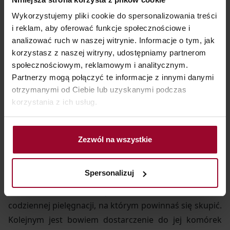
złuszczają naskórek, przez co pory zostają
Wykorzystujemy pliki cookie do spersonalizowania treści
odblokowane. Z kolei wyciąg z soczewicy i aceroli poza
i reklam, aby oferować funkcje społecznościowe i
głębokim oczyszczaniem dodatkowo rozjaśnia skórę,
analizować ruch w naszej witrynie. Informacje o tym, jak
zapewniając jej promienny wygląd. Jeśli chcesz
korzystasz z naszej witryny, udostępniamy partnerom
społecznościowym, reklamowym i analitycznym.
osiągnąć jak najlepszy efekt, stosuj żel systematycznie
Partnerzy mogą połączyć te informacje z innymi danymi
rano i wieczorem każdego dnia.
otrzymanymi od Ciebie lub uzyskanymi podczas
korzystania z ich usług.
Jak dbać o cerę trądzikową –
Zezwól na wszystkie
krok drugi
Spersonalizuj
Oczyszczanie twarzy trądzikowej
to nie jedyny etap
codziennej pielęgnacji, na którym powinnaś się skupić.
Kolejnym jest bowiem dostarczenie do jej komórek