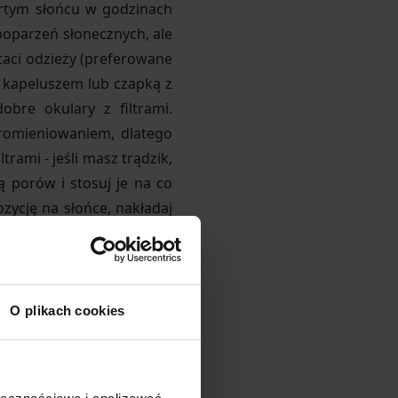
artym słońcu w godzinach
 poparzeń słonecznych, ale
taci odzieży (preferowane
- kapeluszem lub czapką z
bre okulary z filtrami.
promieniowaniem, dlatego
rami - jeśli masz trądzik,
ą porów i stosuj je na co
ozycję na słońce, nakładaj
O plikach cookies
ie