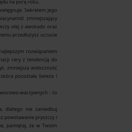
lędu na porę roku.
pielęgnuje. Sekretem jego
niacynamid zmniejszający
ywczy olej z awokado oraz
czemu przedłużysz uczucie
s najlepszym rozwiązaniem
gnacji cery z tendencją do
ryt, zmniejsza widoczność
skóra pozostała świeża i
 owocowo-warzywnych - to
 dlatego nie zaniedbuj
sz powstawanie pryszczy i
ie, pamiętaj, że w Twoim