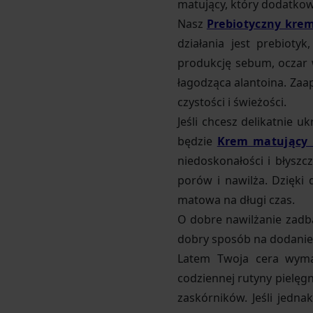
matujący, który dodatkow
Nasz
Prebiotyczny kre
działania jest prebioty
produkcję sebum, oczar w
łagodząca alantoina. Zaa
czystości i świeżości.
Jeśli chcesz delikatnie 
będzie
Krem matujący
niedoskonałości i błyszc
porów i nawilża. Dzięki
matowa na długi czas.
O dobre nawilżanie zadb
dobry sposób na dodanie s
Latem Twoja cera wyma
codziennej rutyny pielęg
zaskórników. Jeśli jedn