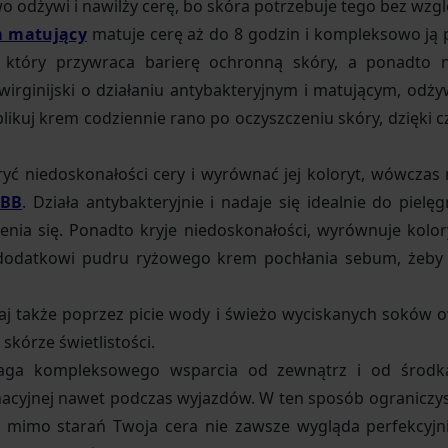
o odżywi i nawilży cerę, bo skóra potrzebuje tego bez wzg
m matujący
matuje cerę aż do 8 godzin i kompleksowo ją 
k, który przywraca barierę ochronną skóry, a ponadto 
irginijski o działaniu antybakteryjnym i matującym, odż
plikuj krem codziennie rano po oczyszczeniu skóry, dzięki 
ukryć niedoskonałości cery i wyrównać jej koloryt, wówcza
 BB
. Działa antybakteryjnie i nadaje się idealnie do pielę
zenia się. Ponadto kryje niedoskonałości, wyrównuje kolo
 dodatkowi pudru ryżowego krem pochłania sebum, żeby 
aj także poprzez picie wody i świeżo wyciskanych soków
kórze świetlistości.
ga kompleksowego wsparcia od zewnątrz i od środka,
nacyjnej nawet podczas wyjazdów. W ten sposób ograniczy
ak mimo starań Twoja cera nie zawsze wygląda perfekcyjn