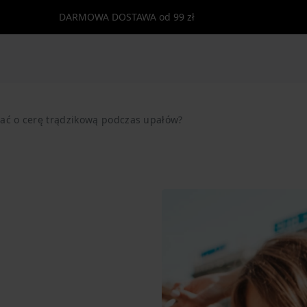
DARMOWA DOSTAWA od 99 zł
bać o cerę trądzikową podczas upałów?