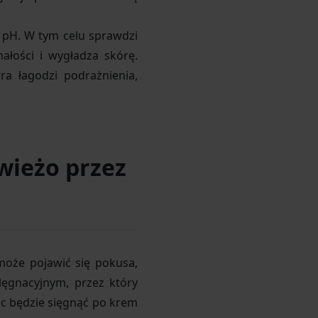
e pH. W tym celu sprawdzi
nałości i wygładza skórę.
óra łagodzi podrażnienia,
świeżo przez
 może pojawić się pokusa,
lęgnacyjnym, przez który
ięc będzie sięgnąć po krem