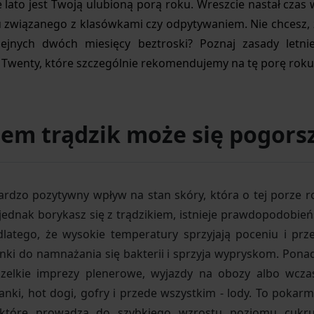
lato jest Twoją ulubioną porą roku. Wreszcie nastał czas w
 związanego z klasówkami czy odpytywaniem. Nie chcesz, ż
ejnych dwóch miesięcy beztroski? Poznaj zasady letnie
 Twenty, które szczególnie rekomendujemy na tę porę roku
tem trądzik może się pogors
rdzo pozytywny wpływ na stan skóry, która o tej porze rok
i jednak borykasz się z trądzikiem, istnieje prawdopodobie
dlatego, że wysokie temperatury sprzyjają poceniu i prze
unki do namnażania się bakterii i sprzyja wypryskom. Pon
Wszelkie imprezy plenerowe, wyjazdy na obozy albo wcza
ekanki, hot dogi, gofry i przede wszystkim - lody. To pok
, które prowadzą do szybkiego wzrostu poziomu cukru