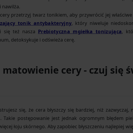
i nawilża.
ery przetrzyj twarz tonikiem, aby przywrócić jej właściw
zający tonik antybakteryjny
, który niweluje niedosko
i się też nasza
Prebiotyczna mgiełka tonizująca
, kt
bum, detoksykuje i odświeża cerę.
 matowienie cery - czuj się 
rujesz się, że cera błyszczy się bardziej, niż zazwyczaj,
ć. Takie postępowanie jest jednak ogromnym błędem pie
ięcej łoju skórnego. Aby zapobiec błyszczeniu najlepiej w