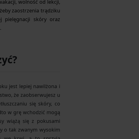
akacji, wolność od lekcji,
eby zaostrzenia trądziku
j pielęgnacji skóry oraz
.
zyć?
u jest lepiej nawilżona i
ństwo, że zaobserwujesz u
tłuszczaniu się skóry, co
adto w grę wchodzić mogą
sy wiążą się z pokusami
army o tak zwanym wysokim
 we krwi, a to sprzyja