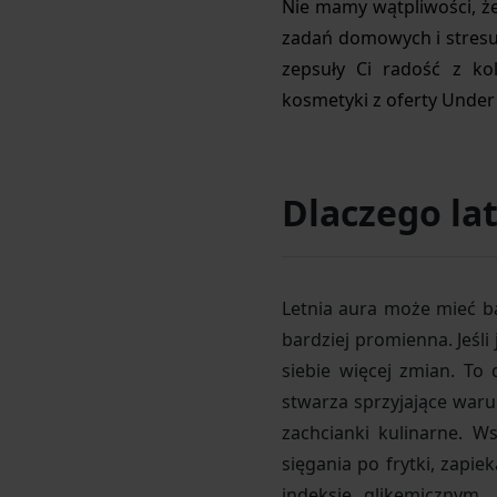
Nie mamy wątpliwości, że 
zadań domowych i stresu
zepsuły Ci radość z kol
kosmetyki z oferty Under
Dlaczego la
Letnia aura może mieć ba
bardziej promienna. Jeśl
siebie więcej zmian. To 
stwarza sprzyjające war
zachcianki kulinarne. 
sięgania po frytki, zapi
indeksie glikemicznym