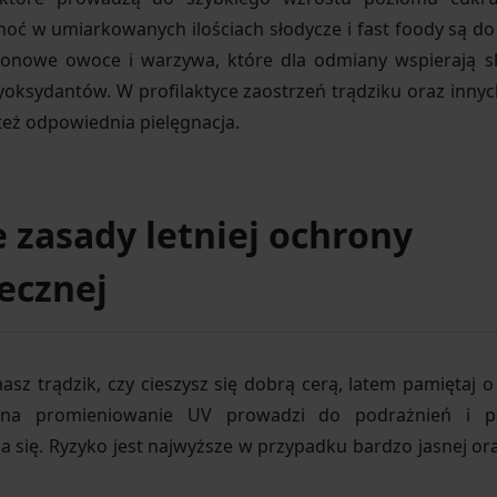
oć w umiarkowanych ilościach słodycze i fast foody są d
ezonowe owoce i warzywa, które dla odmiany wspierają 
tyoksydantów. W profilaktyce zaostrzeń trądziku oraz inn
eż odpowiednia pielęgnacja.
zasady letniej ochrony
ecznej
asz trądzik, czy cieszysz się dobrą cerą, latem pamiętaj 
 na promieniowanie UV prowadzi do podrażnień i po
się. Ryzyko jest najwyższe w przypadku bardzo jasnej oraz 