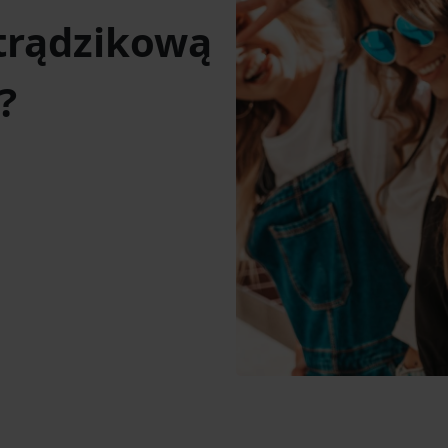
 trądzikową
?