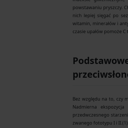
powstawaniu pryszczy. Ch
nich lepiej sięgać po s
witamin, minerałów i an
czasie upałów pomoże C t
Podstawowe 
przeciwsłon
Bez względu na to, czy m
Nadmierna ekspozycja
przedwczesnego starzenia 
zwanego fototypu I i II.(1)