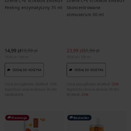
Lirene C+E VITAMIN ENERGY
Lirene C+E VITAMIN ENERGY
Peeling enzymatyczny 75 ml
Skoncentrowane
stimuserum 30 ml
14,99 zł
19,99 zł
23,99 zł
31,99 zł
19,99 zł / 100 ml
79,97 zł / 100 ml
DODAJ DO KOSZYKA
DODAJ DO KOSZYKA
Cena początkowa:
19,99 zł
-25%
Cena początkowa:
31,99 zł
-25%
Najniższa cena w okresie 30 dni:
Najniższa cena w okresie 30 dni:
14,99 zł
0%
31,99 zł
-25%
Promocja
Bestseller