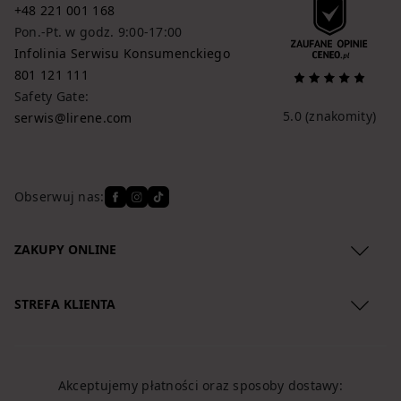
+48 221 001 168
Pon.-Pt. w godz. 9:00-17:00
Infolinia Serwisu Konsumenckiego
801 121 111
Safety Gate:
5.0
(znakomity)
serwis@lirene.com
Obserwuj nas:
ZAKUPY ONLINE
Regulamin
STREFA KLIENTA
Polityka Prywatności
O nas
Zwroty produktów
Lokalizacja przesyłki
Reklamacje
Akceptujemy płatności oraz sposoby dostawy:
Koszty dostawy
Regulamin newslettera