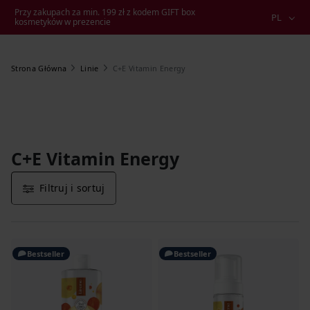
Przy zakupach za min. 199 zł z kodem GIFT box
PL
kosmetyków w prezencie
C+E Vitamin Energy
Strona Główna
Linie
C+E Vitamin Energy
Filtruj i sortuj
Bestseller
Bestseller