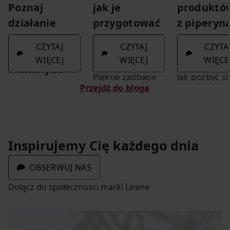
jak je
produktó
Poznaj
przygotować
z piperyn
działanie
na cieplejsze
oraz olej
naturalnych
CZYTAJ
CZYTA
CZYTAJ
dni.
eteryczn
substancji
WIĘCEJ
WIĘCE
WIĘCEJ
roślinnych
Piękne zadbane
Jak pozbyć si
Przejdź do bloga
stopy w lekkich
cellulitu? To
Naturalne
sandałkach to
pytanie nieje
składniki
marzenie wielu
z nas, gdy s
roślinne mają
kobiet,
przed lustre
niezwykłą moc i
Inspirujemy Cię każdego dnia
szczególnie gdy
przyglądamy 
bardzo
wielkimi krokami
naszej sylwet
skutecznie mogą
OBSERWUJ NAS
zbliża się wiosna
wspomóc
Dołącz do społeczności marki Lirene
i lato.
marzenie o
wyraźnie
młodszej cerze.