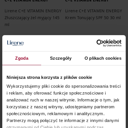
Lirene C+E VITAMIN ENERGY
Lirene C+E VITAMIN ENERGY
Złuszczający żel myjący 145
Krem Tonujący SPF 50 30 ml
ml
Zgoda
Szczegóły
O plikach cookies
18,74 zł
24,99 zł
32,24 zł
42,99 zł
12,92 zł / 100 ml
107,47 zł / 100 ml
Niniejsza strona korzysta z plików cookie
DODAJ DO KOSZYKA
DODAJ DO KOSZYKA
Wykorzystujemy pliki cookie do spersonalizowania treści
Cena początkowa:
24,99 zł
-25%
Cena początkowa:
42,99 zł
-25%
i reklam, aby oferować funkcje społecznościowe i
Najniższa cena w okresie 30 dni:
Najniższa cena w okresie 30 dni:
analizować ruch w naszej witrynie. Informacje o tym, jak
18,74 zł
0%
32,24 zł
0%
korzystasz z naszej witryny, udostępniamy partnerom
społecznościowym, reklamowym i analitycznym.
Partnerzy mogą połączyć te informacje z innymi danymi
otrzymanymi od Ciebie lub uzyskanymi podczas