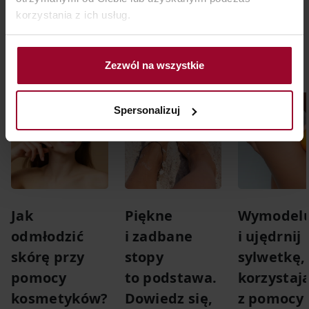
korzystania z ich usług.
Polecane aktualności
Zezwól na wszystkie
Spersonalizuj
Piękne
Wymodelu
Jak
i zadbane
i ujędrnij
odmłodzić
stopy
sylwetkę,
skórę przy
to podstawa.
korzystaj
pomocy
Dowiedz się,
z pomocy
kosmetyków?