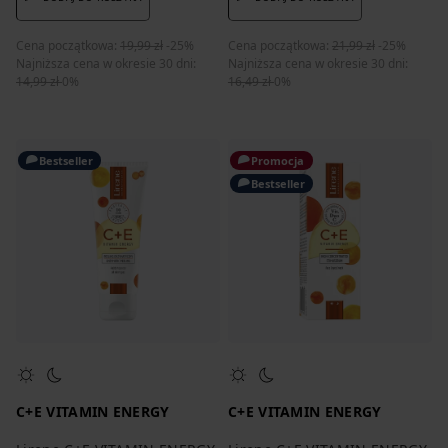
Cena początkowa:
19,99 zł
-25%
Cena początkowa:
21,99 zł
-25%
Najniższa cena w okresie 30 dni:
Najniższa cena w okresie 30 dni:
14,99 zł
0%
16,49 zł
0%
Bestseller
Promocja
Bestseller
C+E VITAMIN ENERGY
C+E VITAMIN ENERGY