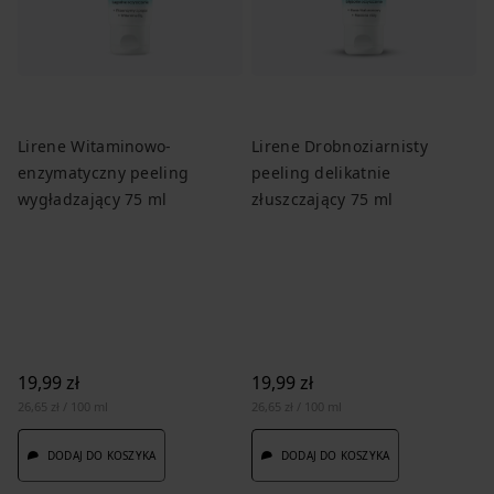
Lirene Witaminowo-
Lirene Drobnoziarnisty
enzymatyczny peeling
peeling delikatnie
wygładzający 75 ml
złuszczający 75 ml
19,99 zł
19,99 zł
26,65 zł / 100 ml
26,65 zł / 100 ml
DODAJ DO KOSZYKA
DODAJ DO KOSZYKA