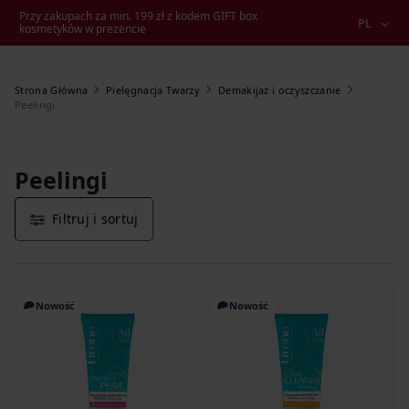
Przy zakupach za min. 199 zł z kodem GIFT box
PL
kosmetyków w prezencie
Strona Główna
Pielęgnacja Twarzy
Demakijaż i oczyszczanie
Peelingi
Peelingi
Filtruj i sortuj
Nowość
Nowość