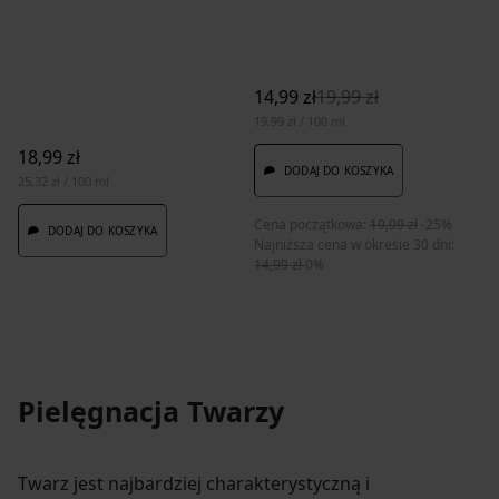
14,99 zł
19,99 zł
19,99 zł / 100 ml
18,99 zł
DODAJ DO KOSZYKA
25,32 zł / 100 ml
Cena początkowa:
19,99 zł
-25%
DODAJ DO KOSZYKA
Najniższa cena w okresie 30 dni:
14,99 zł
0%
Pielęgnacja Twarzy
Twarz jest najbardziej charakterystyczną i