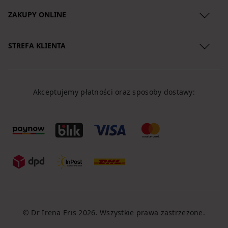
ZAKUPY ONLINE
Regulamin
STREFA KLIENTA
Polityka Prywatności
O nas
Zwroty produktów
Lokalizacja przesyłki
Reklamacje
Akceptujemy płatności oraz sposoby dostawy:
Koszty dostawy
Regulamin newslettera
Formy płatności
Klauzule
Polityka Cookies
© Dr Irena Eris 2026. Wszystkie prawa zastrzeżone.