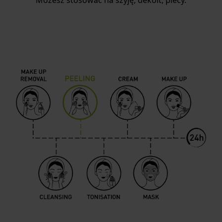
Możesz stosować na szyję, dekolt, plecy.