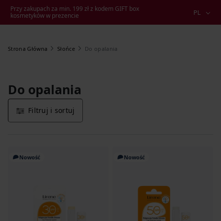
Przy zakupach za min. 199 zł z kodem GIFT box
PL
kosmetyków w prezencie
Do opalania
Strona Główna
Słońce
Do opalania
Filtruj i sortuj
Nowość
Nowość