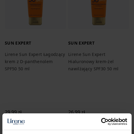
SUN EXPERT
SUN EXPERT
Lirene Sun Expert Łagodzący
Lirene Sun Expert
krem z D-panthenolem
Hialuronowy krem-żel
SPF50 50 ml
nawilżający SPF30 50 ml
29,99 zł
26,99 zł
59,98 zł / 100 ml
53,98 zł / 100 ml
DODAJ DO KOSZYKA
DODAJ DO KOSZYKA