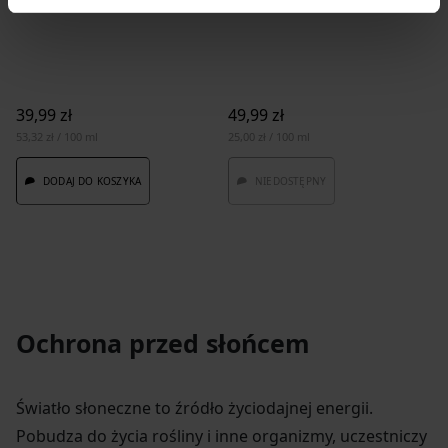
39,99 zł
49,99 zł
53,32 zł / 100 ml
25,00 zł / 100 ml
DODAJ DO KOSZYKA
NIEDOSTĘPNY
Ochrona przed słońcem
Światło słoneczne to źródło życiodajnej energii.
Pobudza do życia rośliny i inne organizmy, uczestniczy