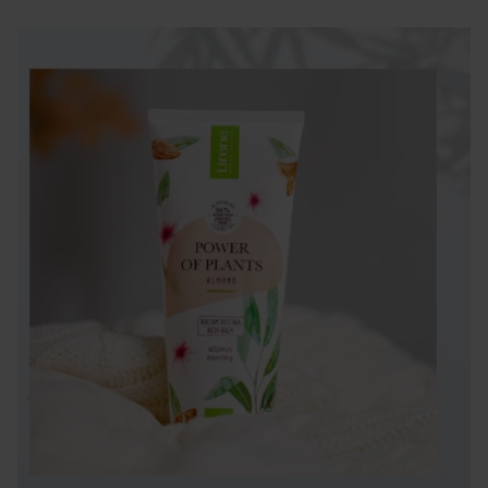
promieniowanie słoneczne dociera do naszej skóry,
powodując jej mikrouszkodzenia. Na działanie słońca
wrażliwe są zwłaszcza osoby o jasnym fototypie, czyli
bladej, bardzo jasnej karnacji i jasnych lub rudych
włosach. Codzienna ochrona przeciwsłoneczna
polegająca na stosowaniu kremów do ciała i twarzy z
filtrem o wartości SPF 20-30 pozwoli na dłużej
utrzymać młodość i jędrność cery oraz uniknąć
powstawania przebarwień i podrażnień
spowodowanych działaniem promieniowania UV. Dla
pełnej ochrony przed promieniowaniem w
laboratorium Lirene opracowany został hydrolipidowy
ochronny krem do twarzy SPF 50+ IR zawierający
unikalny składnik IR complex, chroniący skórę przed
promieniowaniem podczerwonym, uszkadzającym
DNA komórek skóry.
Odpowiednio chroniona przed negatywnym
działaniem promieniowania słonecznego skóra