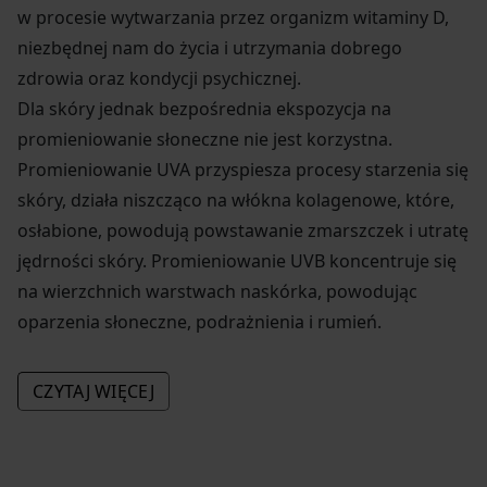
w procesie wytwarzania przez organizm witaminy D,
niezbędnej nam do życia i utrzymania dobrego
zdrowia oraz kondycji psychicznej.
Dla skóry jednak bezpośrednia ekspozycja na
promieniowanie słoneczne nie jest korzystna.
Promieniowanie UVA przyspiesza procesy starzenia się
skóry, działa niszcząco na włókna kolagenowe, które,
osłabione, powodują powstawanie zmarszczek i utratę
jędrności skóry. Promieniowanie UVB koncentruje się
na wierzchnich warstwach naskórka, powodując
oparzenia słoneczne, podrażnienia i rumień.
Promieniowanie słoneczne przyczynić się może
CZYTAJ WIĘCEJ
również do powstawania oparzeń oraz nowotworów
skóry. Nie oznacza to jednak, że trzeba rezygnować z
przebywania na plaży i cieszenia się piękną opalenizną.