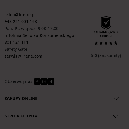
sklep@lirene.pl
+48 221 001 168
Pon.-Pt. w godz. 9:00-17:00
Infolinia Serwisu Konsumenckiego
801 121 111
Safety Gate:
5.0
(znakomity)
serwis@lirene.com
Obserwuj nas:
ZAKUPY ONLINE
Regulamin
STREFA KLIENTA
Polityka Prywatności
O nas
Zwroty produktów