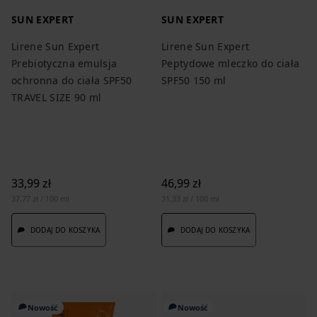
SUN EXPERT
SUN EXPERT
Lirene Sun Expert
Lirene Sun Expert
Prebiotyczna emulsja
Peptydowe mleczko do ciała
ochronna do ciała SPF50
SPF50 150 ml
TRAVEL SIZE 90 ml
33,99 zł
46,99 zł
37,77 zł / 100 ml
31,33 zł / 100 ml
DODAJ DO KOSZYKA
DODAJ DO KOSZYKA
Nowość
Nowość