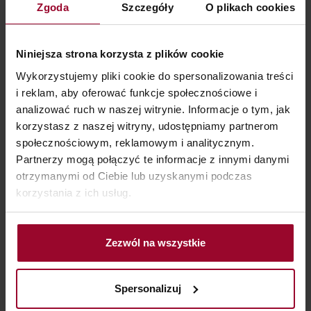
Zgoda
Szczegóły
O plikach cookies
Niniejsza strona korzysta z plików cookie
Nowość
Nowość
Wykorzystujemy pliki cookie do spersonalizowania treści
i reklam, aby oferować funkcje społecznościowe i
analizować ruch w naszej witrynie. Informacje o tym, jak
korzystasz z naszej witryny, udostępniamy partnerom
społecznościowym, reklamowym i analitycznym.
Partnerzy mogą połączyć te informacje z innymi danymi
otrzymanymi od Ciebie lub uzyskanymi podczas
korzystania z ich usług.
SUN EXPERT
SUN EXPERT
Zezwól na wszystkie
Lirene Sun Expert Ultralekka
Lirene Sun Expert
mgiełka antyoksydacyjna
Prebiotyczna emulsja
Spersonalizuj
SPF50 75 ml
ochronna do ciała SPF50 200
ml