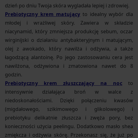
dzień po dniu Twoja skóra wygladała lepiej i zdrowiej.
Prebiotyczny krem matujący
to idealny wybór dla
młodej i wrażliwej skóry. Zawiera w składzie
niacynamid, który zmniejsza produkcję sebum, oczar
wirginijski o działaniu antybakteryjnym i matującym,
olej z awokado, który nawilża i odżywia, a także
łagodzącą alantoinę. Po jego zastosowaniu cera jest
nawilżona, odżywiona i zmatowiona nawet do 8
godzin.
Prebiotyczny krem złuszczający na noc
to
intensywnie działająca broń w walce z
niedoskonałościami. Dzięki połączeniu kwasów
(migdałowego, szikimowego i glikolowego) i
prebiotyku delikatnie złuszcza i zwęża pory, bez
konieczności użycia peelingu. Dodatkowo masło shea
zmiękcza i odżywia skórę. Przekonasz się, że już po