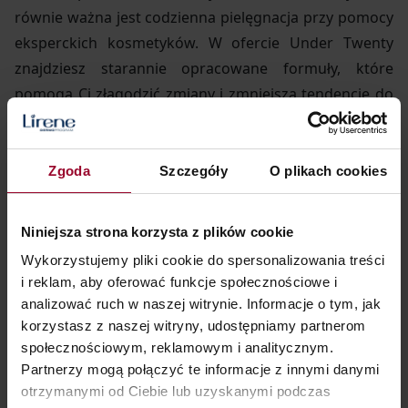
równie ważna jest codzienna pielęgnacja przy pomocy
eksperckich kosmetyków. W ofercie Under Twenty
znajdziesz starannie opracowane formuły, które
pomogą Ci złagodzić zmiany i zmniejszą tendencję do
pojawiania się kolejnych. Dzięki temu natomiast, że
odświeżą cerę, zapewnią Ci uczucie komfortu na co
dzień.
Zgoda
Szczegóły
O plikach cookies
Podstawą codziennej pielęgnacji jest oczyszczanie
cery, dlatego zaczynamy od polecenia Ci kilku
Niniejsza strona korzysta z plików cookie
świetnych kosmetyków oczyszczających z naszego
Wykorzystujemy pliki cookie do spersonalizowania treści
asortymentu.
i reklam, aby oferować funkcje społecznościowe i
Matująca pasta myjąca do twarzy
dzięki zawartości
analizować ruch w naszej witrynie. Informacje o tym, jak
glinki kaolinowej doskonale oczyszcza, matuje skórę
korzystasz z naszej witryny, udostępniamy partnerom
oraz redukuje istniejące niedoskonałości. W jej
społecznościowym, reklamowym i analitycznym.
Partnerzy mogą połączyć te informacje z innymi danymi
składzie znajdziesz też matchę, która detoksykuje,
otrzymanymi od Ciebie lub uzyskanymi podczas
nawilża, odmładza oraz matuje i reguluje wydzielanie