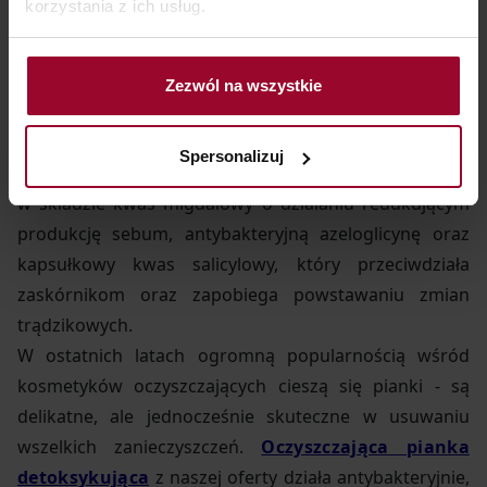
korzystania z ich usług.
sebum. Jednocześnie pasta nie zatyka porów i nie
powoduje uczucia ściągnięcia.
Alternatywnym produktem jest
Oczyszczający żel do
Zezwól na wszystkie
mycia twarzy
, idealny do codziennej pielęgnacji cery
wymagającej: wrażliwej, tłustej i mieszanej, a także
Spersonalizuj
przesuszonej po kuracjach trądzikowych. Żel zawiera
w składzie kwas migdałowy o działaniu redukującym
produkcję sebum, antybakteryjną azeloglicynę oraz
kapsułkowy kwas salicylowy, który przeciwdziała
zaskórnikom oraz zapobiega powstawaniu zmian
trądzikowych.
W ostatnich latach ogromną popularnością wśród
kosmetyków oczyszczających cieszą się pianki - są
delikatne, ale jednocześnie skuteczne w usuwaniu
wszelkich zanieczyszczeń.
Oczyszczająca pianka
detoksykująca
z naszej oferty działa antybakteryjnie,