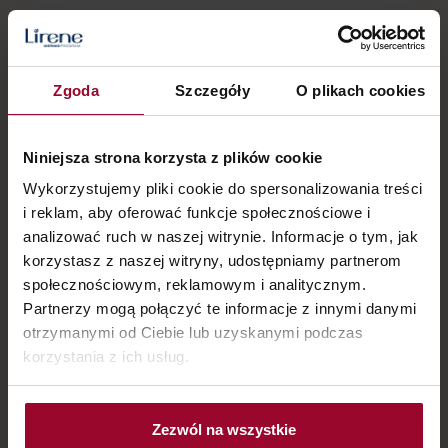
SKU
10E08275-01-01
Zgoda
Szczegóły
O plikach cookies
PRODUCENT
Dr Irena Eris S.
ul. Armii
A.
Krajowej 12,
Niniejsza strona korzysta z plików cookie
05-500
Wykorzystujemy pliki cookie do spersonalizowania treści
Piaseczno
i reklam, aby oferować funkcje społecznościowe i
analizować ruch w naszej witrynie. Informacje o tym, jak
korzystasz z naszej witryny, udostępniamy partnerom
społecznościowym, reklamowym i analitycznym.
Partnerzy mogą połączyć te informacje z innymi danymi
Sposób użycia
otrzymanymi od Ciebie lub uzyskanymi podczas
korzystania z ich usług.
Zezwól na wszystkie