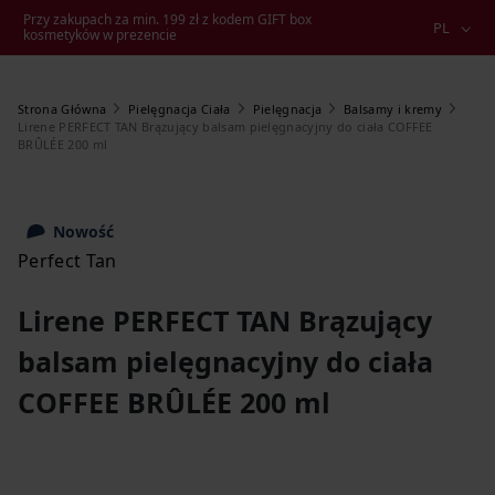
Przy zakupach za min. 199 zł z kodem GIFT box
PL
kosmetyków w prezencie
Strona Główna
Pielęgnacja Ciała
Pielęgnacja
Balsamy i kremy
Lirene PERFECT TAN Brązujący balsam pielęgnacyjny do ciała COFFEE
BRÛLÉE 200 ml
Nowość
Perfect Tan
Lirene PERFECT TAN Brązujący
balsam pielęgnacyjny do ciała
COFFEE BRÛLÉE 200 ml