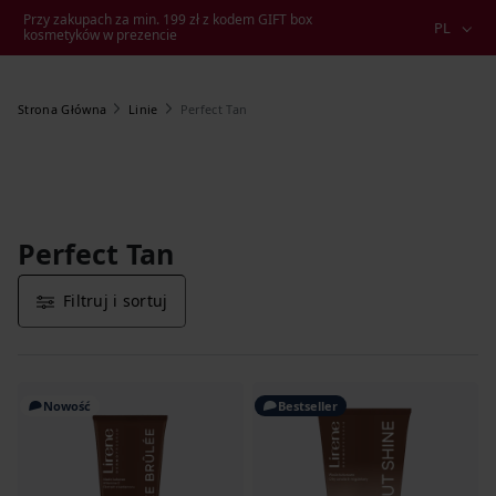
Przy zakupach za min. 199 zł z kodem GIFT box
PL
kosmetyków w prezencie
Perfect Tan
Strona Główna
Linie
Perfect Tan
Filtruj i sortuj
Nowość
Bestseller