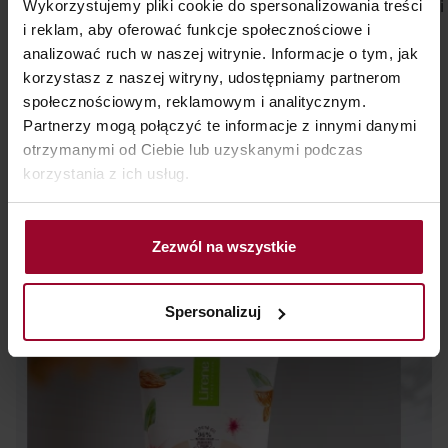
Piękne zadbane
Jak pozbyć si
Wykorzystujemy pliki cookie do spersonalizowania treści
Przejdź do bloga
i reklam, aby oferować funkcje społecznościowe i
stopy w lekkich
cellulitu? To
Naturalne
analizować ruch w naszej witrynie. Informacje o tym, jak
sandałkach to
pytanie nieje
składniki
korzystasz z naszej witryny, udostępniamy partnerom
marzenie wielu
z nas, gdy s
roślinne mają
społecznościowym, reklamowym i analitycznym.
kobiet,
przed lustre
niezwykłą moc i
Partnerzy mogą połączyć te informacje z innymi danymi
Inspirujemy Cię każdego dnia
szczególnie gdy
przyglądamy 
bardzo
otrzymanymi od Ciebie lub uzyskanymi podczas
wielkimi krokami
naszej sylwet
korzystania z ich usług.
skutecznie mogą
OBSERWUJ NAS
zbliża się wiosna
wspomóc
Dołącz do społeczności marki Lirene
i lato.
marzenie o
Zezwól na wszystkie
wyraźnie
młodszej cerze.
Spersonalizuj