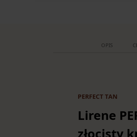
OPIS
C
PERFECT TAN
Lirene PE
złocisty 