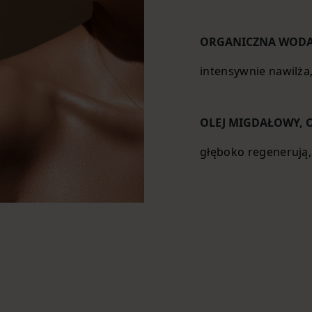
ORGANICZNA WOD
intensywnie nawilża
OLEJ MIGDAŁOWY, 
głęboko regenerują,