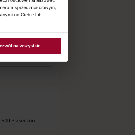
ołecznościowe i analizować
artnerom społecznościowym,
anymi od Ciebie lub
ezwól na wszystkie
5-500 Piaseczno