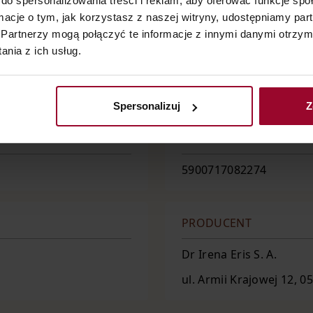
do spersonalizowania treści i reklam, aby oferować funkcje sp
ormacje o tym, jak korzystasz z naszej witryny, udostępniamy p
Partnerzy mogą połączyć te informacje z innymi danymi otrzym
nia z ich usług.
WIEK
bez względu na wiek
Spersonalizuj
Z
EAN
5900717082274
PRODUCENT
Dr Irena Eris S. A.
ul. Armii Krajowej 12, 0