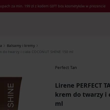
kupach za min. 199 zł z kodem GIFT box kosmetyków w prezencie
ja
Balsamy i kremy
em do twarzy i ciała COCONUT SHINE 150 ml
Perfect Tan
Lirene PERFECT TA
krem do twarzy i
ml