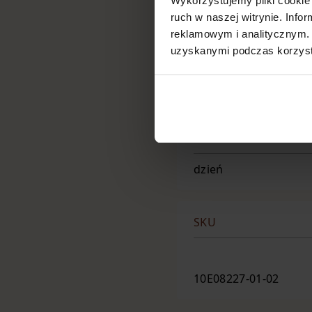
Wykorzystujemy pliki cookie 
ruch w naszej witrynie. Inf
reklamowym i analitycznym. 
uzyskanymi podczas korzysta
RODZAJ CERY
każda karnacja
DZIEŃ / NOC
dzień
SKU
10E08227-01-02