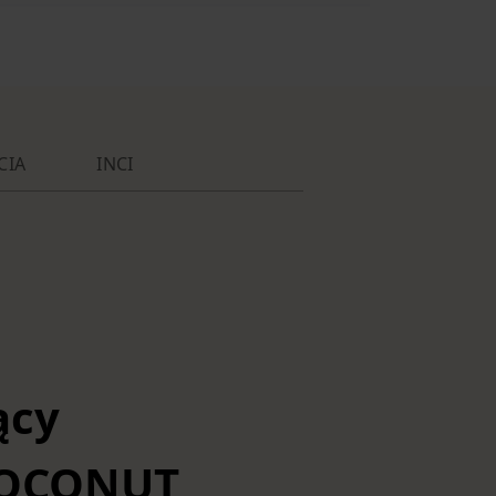
CIA
INCI
ący
 COCONUT