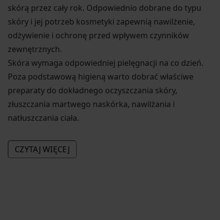
skórą przez cały rok. Odpowiednio dobrane do typu
skóry i jej potrzeb kosmetyki zapewnią nawilżenie,
odżywienie i ochronę przed wpływem czynników
zewnętrznych.
Skóra wymaga odpowiedniej pielęgnacji na co dzień.
Poza podstawową higieną warto dobrać właściwe
preparaty do dokładnego oczyszczania skóry,
złuszczania martwego naskórka, nawilżania i
natłuszczania ciała.
Preparaty do kąpieli i pod prysznic powinny zawierać
CZYTAJ WIĘCEJ
dużą ilość substancji odżywczych, by poza działaniem
oczyszczającym pielęgnować skórę. Żele pod prysznic
Lirene zawierają naturalne olejki o działaniu
nawilżającym i zmiękczającym. Olejki wzmacniają
barierę ochronną skóry i hamują nadmierną utratę
wody z organizmu. Żele pod prysznic o pięknych