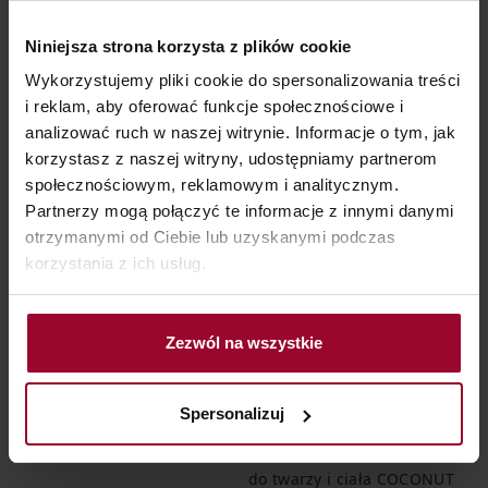
Niniejsza strona korzysta z plików cookie
Wykorzystujemy pliki cookie do spersonalizowania treści
i reklam, aby oferować funkcje społecznościowe i
Bestseller
analizować ruch w naszej witrynie. Informacje o tym, jak
korzystasz z naszej witryny, udostępniamy partnerom
społecznościowym, reklamowym i analitycznym.
Partnerzy mogą połączyć te informacje z innymi danymi
otrzymanymi od Ciebie lub uzyskanymi podczas
korzystania z ich usług.
Zezwól na wszystkie
PERFECT TAN
Lirene Balsam do ciała
Spersonalizuj
Lirene PERFECT TAN
REGENERACJA 500 ml
Rozświetlający złocisty krem
do twarzy i ciała COCONUT