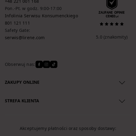
+48 221 001 168
Pon.-Pt. w godz. 9:00-17:00
Infolinia Serwisu Konsumenckiego
801 121 111
Safety Gate:
5.0
(znakomity)
serwis@lirene.com
Obserwuj nas:
ZAKUPY ONLINE
Regulamin
STREFA KLIENTA
Polityka Prywatności
O nas
Zwroty produktów
Lokalizacja przesyłki
Reklamacje
Akceptujemy płatności oraz sposoby dostawy:
Koszty dostawy
Regulamin newslettera