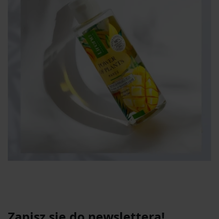
kompleksowo dbają o skórę, poprawiając jej wygląd i
kondycję każdego dnia.
Zapisz się do newslettera!