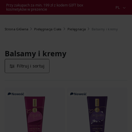
Przy zakupach za min. 199 zł z kodem GIFT box
PL
kosmetyków w prezencie
Balsamy i kremy
Strona Główna
Pielęgnacja Ciała
Pielęgnacja
Balsamy i kremy
Filtruj i sortuj
Nowość
Nowość