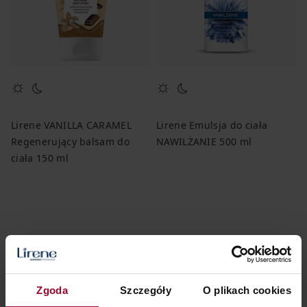
Lirene VANILLA CARAMEL
Lirene Emulsja do ciała
Regenerujący balsam do
NAWILŻANIE 500 ml
ciała 150 ml
16,00 zł
21,99 zł
10,67 zł / 100 ml
4,40 zł / 100 ml
Zgoda
Szczegóły
O plikach cookies
DODAJ DO KOSZYKA
DODAJ DO KOSZYKA