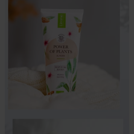
Nawilżania i odżywiania wymagają również dłonie,
codziennie narażone na kontakt z czynnikami
zewnętrznymi, takimi jak zmienna temperatura, wiatr,
szorstkie powierzchnie i substancje drażniące. Piękne i
zadbane dłonie są naszą wizytówką – warto
codziennie kilka razy smarować je odżywczym,
nawilżającym kremem, a w wolnym czasie zadbać o
nie w szczególny sposób przy pomocy
profesjonalnego zabiegu do wykonania w domu, w
formie rękawiczek z odżywczą maseczką. Zawiera ona
składniki zmiękczające i chroniące skórę,
wzmacniające paznokcie oraz hydrolipidową warstwę
skóry.
Wypielęgnowana i zadbana skóra pięknie wygląda
muśnięta słońcem. Promieniowanie UV przyspiesza
starzenie skóry, jednak naturalną opaleniznę uzyskać
możemy przy pomocy balsamów i innych kosmetyków
brązujących i samoopalających.
Kosmetyki i preparaty opracowane przez Lirene