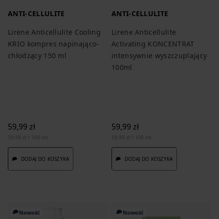
ANTI-CELLULITE
ANTI-CELLULITE
Lirene Anticellulite Cooling
Lirene Anticellulite
KRIO kompres napinająco-
Activating KONCENTRAT
chłodzący 150 ml
intensywnie wyszczuplający
100ml
59,99 zł
59,99 zł
39,99 zł / 100 ml
59,99 zł / 100 ml
DODAJ DO KOSZYKA
DODAJ DO KOSZYKA
Nowość
Nowość