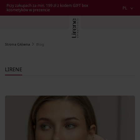
Przy zakupach za min. 199 zł z kodem GIFT box
PL
kosmetyków w prezencie
Blog
Strona Główna
LIRENE