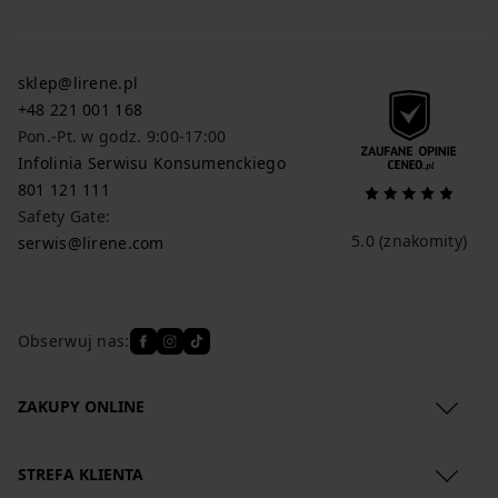
sklep@lirene.pl
+48 221 001 168
Pon.-Pt. w godz. 9:00-17:00
Infolinia Serwisu Konsumenckiego
801 121 111
Safety Gate:
5.0
(znakomity)
serwis@lirene.com
Obserwuj nas:
ZAKUPY ONLINE
Regulamin
STREFA KLIENTA
Polityka Prywatności