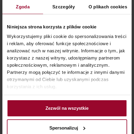
Zgoda
Szczegóły
O plikach cookies
Niniejsza strona korzysta z plików cookie
Wykorzystujemy pliki cookie do spersonalizowania treści
i reklam, aby oferować funkcje społecznościowe i
analizować ruch w naszej witrynie. Informacje o tym, jak
Przegląd pianek oczyszczających dla
korzystasz z naszej witryny, udostępniamy partnerom
różnych typów cery
społecznościowym, reklamowym i analitycznym.
Partnerzy mogą połączyć te informacje z innymi danymi
Pianki do twarzy skutecznie oczyszczają skórę,
otrzymanymi od Ciebie lub uzyskanymi podczas
korzystania z ich usług.
jednocześnie ją pielęgnując. Którą wybrać z naszej
oferty? Mamy coś dla cery suchej, zmęczonej i
wrażliwej.
Zezwól na wszystkie
CZYTAJ WIĘCEJ
Spersonalizuj