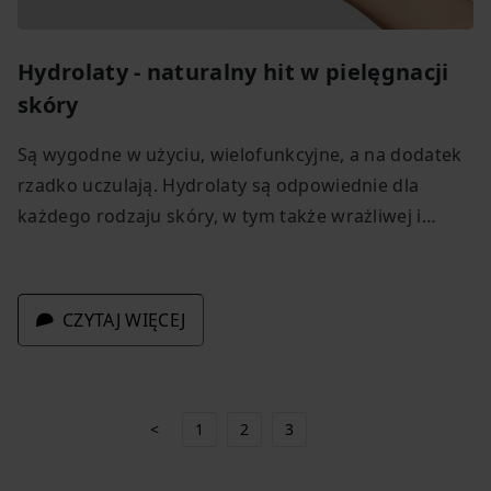
Hydrolaty - naturalny hit w pielęgnacji
skóry
Są wygodne w użyciu, wielofunkcyjne, a na dodatek
rzadko uczulają. Hydrolaty są odpowiednie dla
każdego rodzaju skóry, w tym także wrażliwej i
dojrzałej. Jak wybrać idealny hydrolat dla siebie i
wykorzystać jego możliwości w codziennej
pielęgnacji?
CZYTAJ WIĘCEJ
<
1
2
3