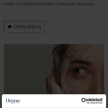
sobie z trudnymi emocjami i wesprzeć leczenie
choroby.
CZYTAJ WIĘCEJ